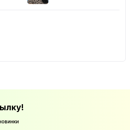
ылку!
новинки