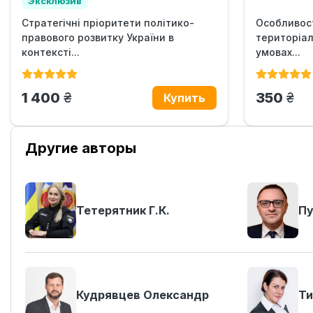
Эксклюзив
Стратегічні пріоритети політико-
Особливост
правового розвитку України в
територіал
контексті...
умовах...
грн.
грн
1 400
350
Другие авторы
Тетерятник Г.К.
Пу
Кудрявцев Олександр
Ти