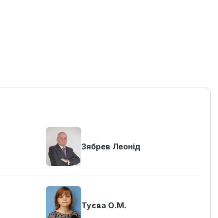
Зябрев Леонід
Туєва О.М.