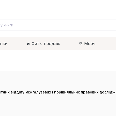
инки
🔥 Xиты продаж
💚 Мерч
ник відділу міжгалузевих і порівняльних правових дослідже