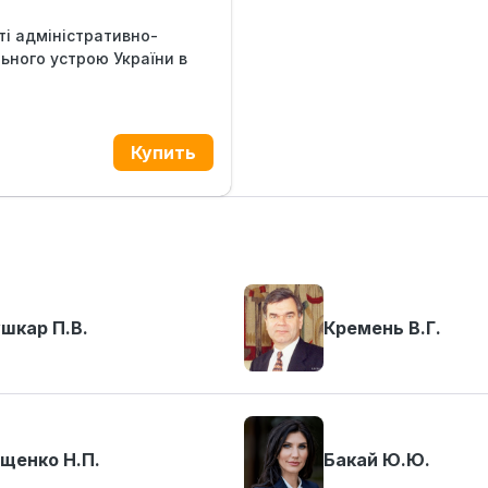
і адміністративно-
ьного устрою України в
.
шкар П.В.
Кремень В.Г.
щенко Н.П.
Бакай Ю.Ю.