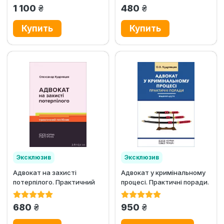
грн.
грн.
1 100
480
Эксклюзив
Эксклюзив
Адвокат на захисті
Адвокат у кримінальному
Хит продаж
потерпілого. Практичний
процесі. Практичні поради.
посібник
Видання друге
грн.
грн.
680
950