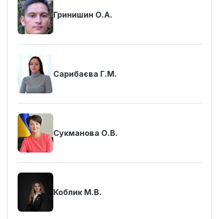
Гринишин О.А.
Сарибаєва Г.М.
Сукманова О.В.
Коблик М.В.