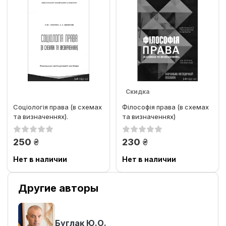
Скидка
Соціологія права (в схемах
Філософія права (в схемах
та визначеннях).
та визначеннях)
Навчально-методичний
посібник
грн.
грн.
250
230
Нет в наличии
Нет в наличии
Другие авторы
Буглак Ю.О.