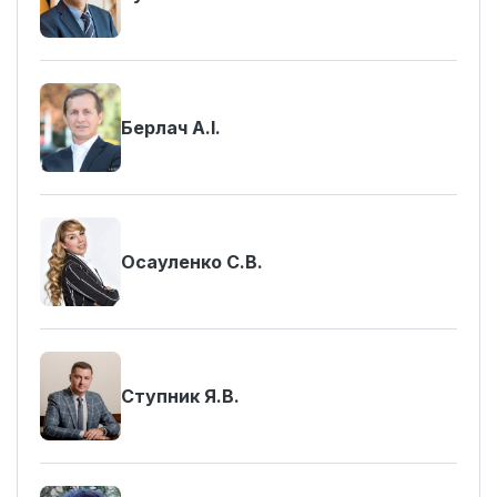
Берлач А.І.
Осауленко С.В.
Ступник Я.В.