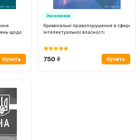
Эксклюзив
ання
Кримінальні правопорушення в сфері
шень щодо
інтелектуальної власності
грн.
750