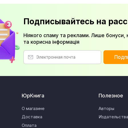
Подписывайтесь на расс
Ніякого спаму та реклами. Лише бонуси, 
та корисна інформація
Подп
ЮрКнига
Полезное
О магазине
Авторы
Доставка
Издательств
Оплата