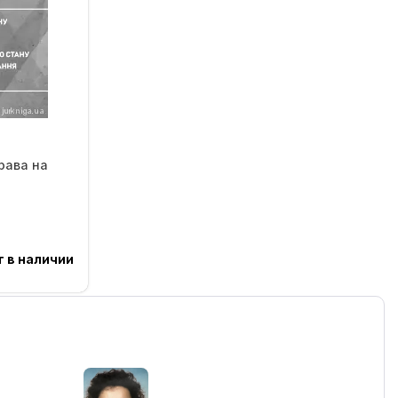
рава на
т в наличии