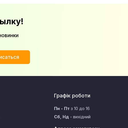
ылку!
новинки
исаться
Графік роботи
Пн - Пт
з 10 до 16
а
Сб, Нд
- вихідний