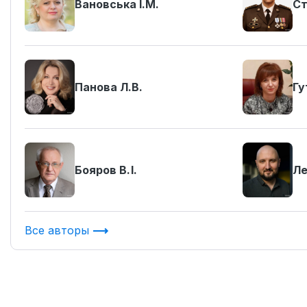
Вановська І.М.
Ст
Панова Л.В.
Гу
Бояров В. І.
Ле
Все авторы