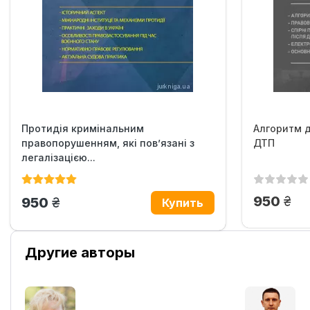
Протидія кримінальним
Алгоритм д
правопорушенням, які пов’язані з
ДТП
легалізацією...
грн
950
грн.
950
Другие авторы