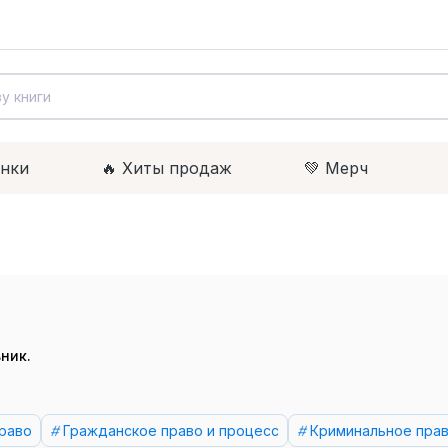
инки
🔥 Xиты продаж
💚 Мерч
вник.
раво
Гражданское право и процесс
Криминальное прав