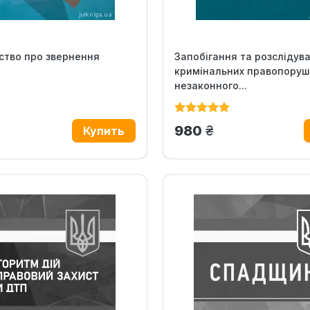
ство про звернення
Запобігання та розслідув
кримінальних правопору
незаконного...
.
грн.
980