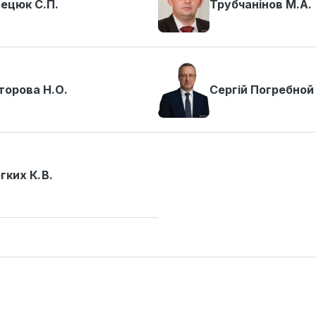
ецюк С.П.
Трубчанінов М.А.
торова Н.О.
Сергій Погребной
гких К. В.