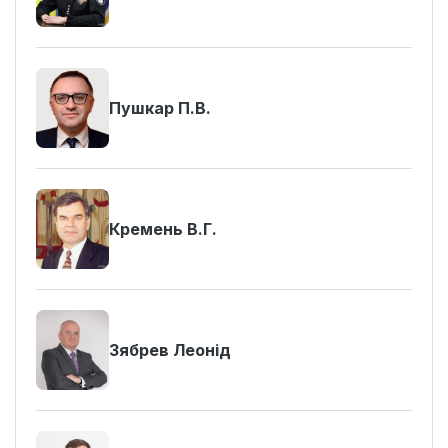
Пушкар П.В.
Кремень В.Г.
Зябрев Леонід