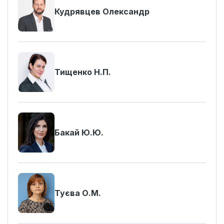
Кудрявцев Олександр
Тищенко Н.П.
Бакай Ю.Ю.
Туєва О.М.