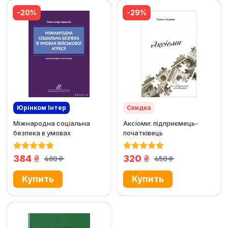
-20%
-29%
Юрінком Iнтер
Скидка
Міжнародна соціальна
Аксіоми: підприємець-
Эксклюзив
безпека в умовах
початківець
військової агресії
грн.
грн.
384
320
480
450
грн.
грн.