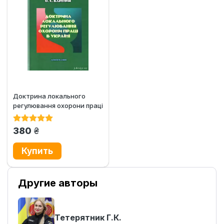
Доктрина локального
регулювання охорони праці
в Україні
грн.
380
Другие авторы
Тетерятник Г.К.