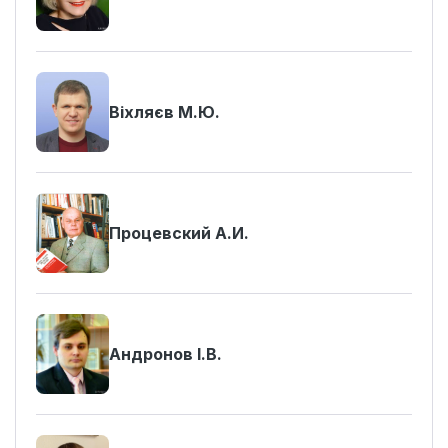
Віхляєв М.Ю.
Процевский А.И.
Андронов І.В.