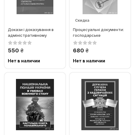
Скидка
Докази і доказування в
Процесуальні документи:
адміністративному
господарське
судочинстві: основні
судочинство,
поняття...
адміністративне...
грн.
грн.
550
680
Нет в наличии
Нет в наличии