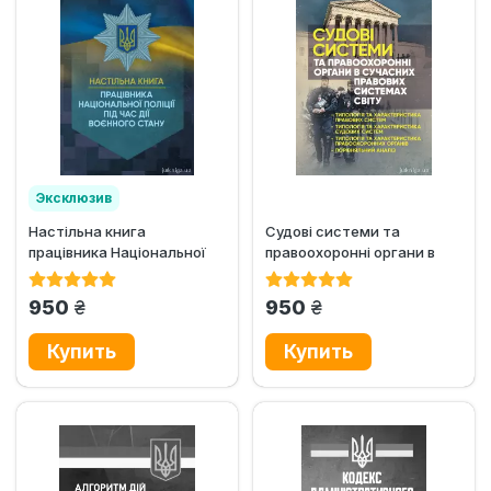
Эксклюзив
Настільна книга
Судові системи та
працівника Національної
правоохоронні органи в
поліції під час дії воєнного
сучасних правових
стану
системах світу
грн.
грн.
950
950