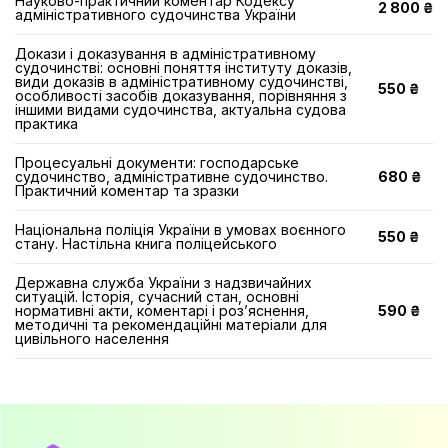
Науково-практичний коментар Кодексу
2 800 ₴
адміністративного судочинства України
Докази і доказування в адміністративному
судочинстві: основні поняття інституту доказів,
види доказів в адміністративному судочинстві,
550 ₴
особливості засобів доказування, порівняння з
іншими видами судочинства, актуальна судова
практика
Процесуальні документи: господарське
судочинство, адміністративне судочинство.
680 ₴
Практичний коментар та зразки
Національна поліція України в умовах воєнного
550 ₴
стану. Настільна книга поліцейського
Державна служба України з надзвичайних
ситуацій. Історія, сучасний стан, основні
нормативні акти, коментарі і роз’яснення,
590 ₴
методичні та рекомендаційні матеріали для
цивільного населення