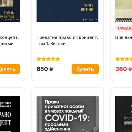
Скидк
концепт.
Приватне право як концепт.
Цивільн
адигми
Том 1. Витоки
)
грн.
г
850
380