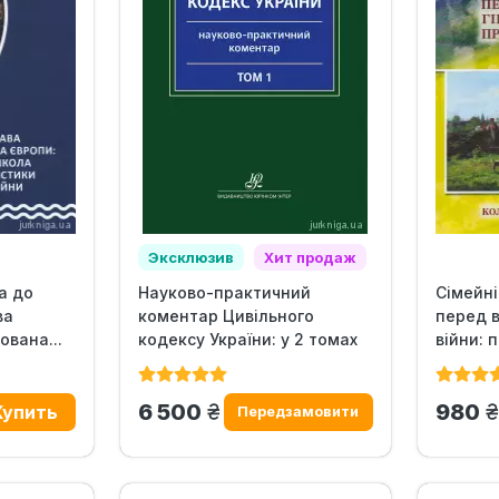
Эксклюзив
Хит продаж
а до
Науково-практичний
Сімейні
ва
коментар Цивільного
перед в
ована...
кодексу України: у 2 томах
війни: п
грн.
г
6 500
980