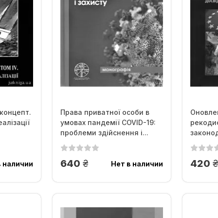
концепт.
Права приватної особи в
Оновлен
еалізації
умовах пандемії COVID-19:
рекодиф
проблеми здійснення і...
законод
грн.
г
640
420
в наличии
Нет в наличии