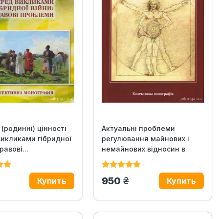
 (родинні) цінності
Актуальні проблеми
икликами гібридної
регулювання майнових і
равові...
немайнових відносин в
умовах...
рн.
грн.
950