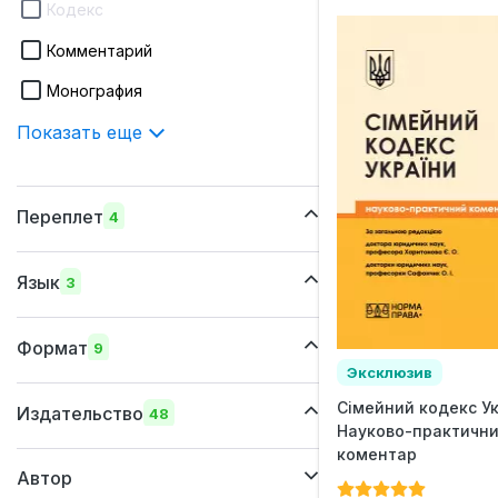
Кодекс
Комментарий
Монография
Показать еще
Переплет
4
кожанный
Язык
3
мягкий
украинский
суперобложка
Формат
9
русский
Эксклюзив
твердый
205x290 мм
Сімейний кодекс Ук
английский
Издательство
48
Науково-практичн
205х260 мм
коментар
Автор
170х240 мм