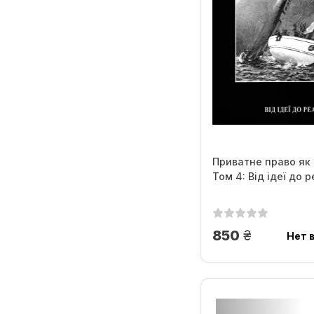
Приватне право як 
Том 4: Від ідеї до р
грн.
850
Нет 