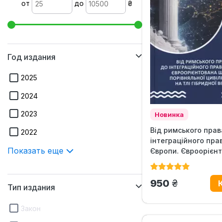
от
до
₴
Год издания
2025
2024
2023
Новинка
Від римського прав
2022
інтеграційного пра
Показать еще
Європи. Євроорієнт
грн.
950
Тип издания
Закон