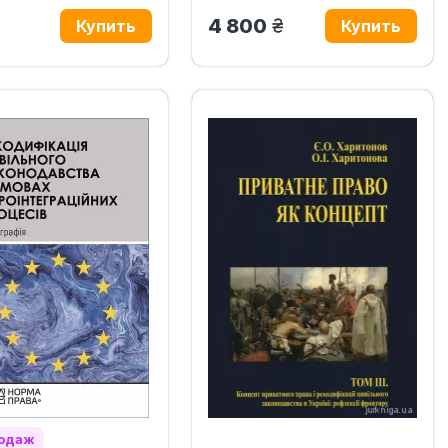
рн.
грн.
4 800
родаж