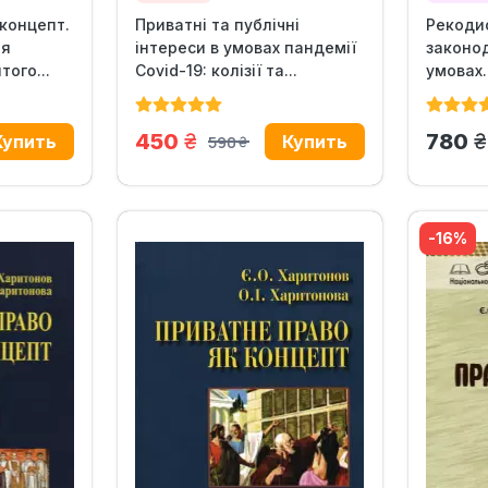
концепт.
Приватні та публічні
Рекодиф
ня
інтереси в умовах пандемії
законод
того...
Covid-19: колізії та...
умовах..
грн.
г
450
780
590
грн.
-16%