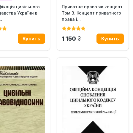
ікація цивільного
Приватне право як концепт.
авства України в
Том 3. Концепт приватного
.
права і...
рн.
грн.
1 150