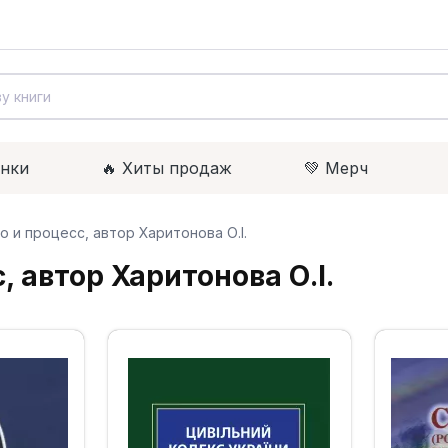
инки
🔥 Xиты продаж
💚 Мерч
 и процесс, автор Харитонова О.І.
 автор Харитонова О.І.