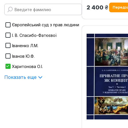
170х215 мм
грн.
2 400
Infotropic Media
Показать еще
ІнЮре
Європейський суд з прав людини
Інститут держави і права ім. В.М.
І. В. Спасибо-Фатєєвої
Корецького НАН України
Іваненко Л.М.
Істина
Іванов Ю.Ф.
Показать еще
Харитонова О.І.
Показать еще