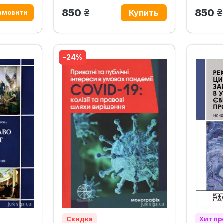
грн.
г
850
850
-24%
Скидка
Хит п