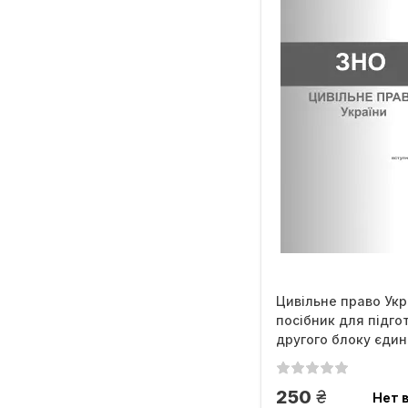
Цивільне право Укр
посібник для підго
другого блоку єдино
грн.
250
Нет 