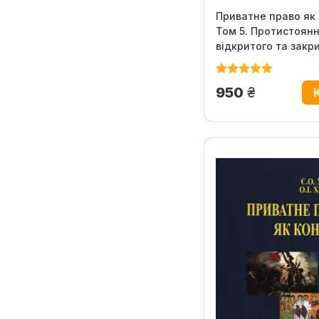
Приватне право як 
Том 5. Протистоян
відкритого та закри
грн.
950