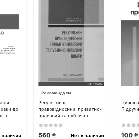
Рекомендуем
аїни:
Регулятивні
Цивільн
товки до
правовідносини: приватно-
Підруч
го...
правовий та публічно-
правовий виміри
грн.
г
560
100
в наличии
Нет в наличии