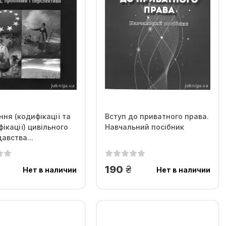
ня (кодифікації та
Вступ до приватного права.
ікації) цивільного
Навчальний посібник
авства...
рн.
грн.
190
Нет в наличии
Нет в наличии