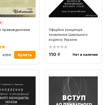
а
і правовідносини
Офіційна концепція
оновлення Цивільного
кодексу України:
проблеми...
грн.
110
рн.
Нет в наличии
450
грн.