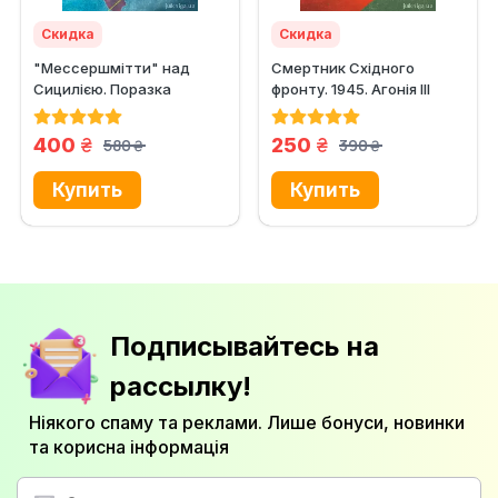
Скидка
Скидка
"Мессершмітти" над
Смертник Східного
Сицилією. Поразка
фронту. 1945. Агонія III
люфтваффе на
Рейху
Середземному...
грн.
грн.
400
250
580
390
грн.
грн.
Подписывайтесь на
рассылку!
Ніякого спаму та реклами. Лише бонуси, новинки
та корисна інформація