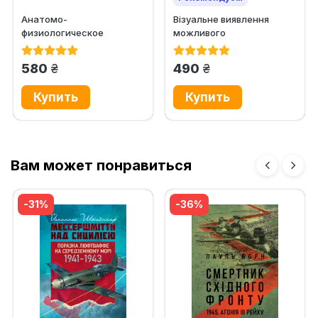
Анатомо-
Візуальне виявлення
Хит продаж
физиологическое
можливого
обоснование причины
спостереження
смерти и
співробітниками...
грн.
грн.
580
490
продолжительности...
Вам может понравиться
-31%
-36%