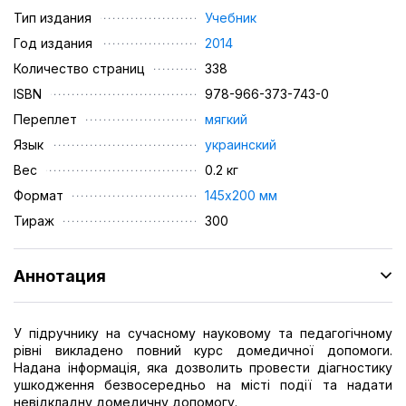
Тип издания
Учебник
Год издания
2014
Количество страниц
338
ISBN
978-966-373-743-0
Переплет
мягкий
Язык
украинский
Вес
0.2 кг
Формат
145х200 мм
Тираж
300
Аннотация
У підручнику на сучасному науковому та педагогічному
рівні викладено повний курс домедичної допомоги.
Надана інформація, яка дозволить провести діагностику
ушкодження безвосередньо на місті події та надати
невідкладну домедичну допомогу.