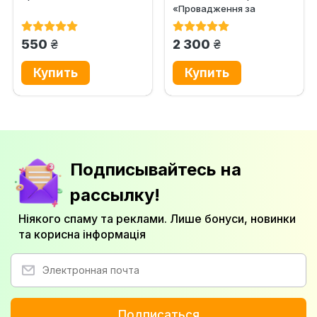
«Провадження за
нововиявленими або
виключними...
грн.
грн.
550
2 300
Подписывайтесь на
рассылку!
Ніякого спаму та реклами. Лише бонуси, новинки
та корисна інформація
Подписаться