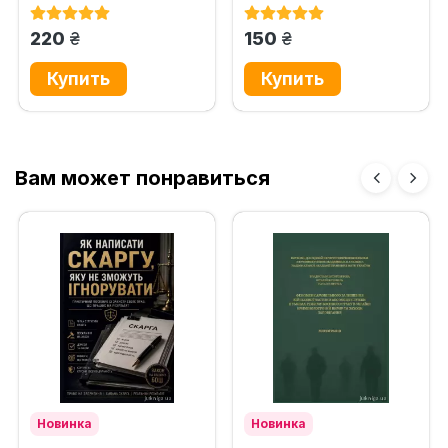
Збройних Силах України....
військову службу",...
грн.
грн.
220
150
Вам может понравиться
Новинка
Новинка