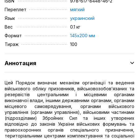
ISBN
978-617-8448-46-2
Переплет
мягкий
Язык
украинский
Вес
0.1 кг
Формат
145х200 мм
Тираж
100
Аннотация
Цей Порядок визначає механізм організації та ведення
військового обліку призовників, військовозобов’язаних та
резервістів центральними і місцевими органами
виконавчої влади, іншими державними органами, органами
місцевого самоврядування, органами військового
управління (органами управління), військовими частинами
(підрозділами) Збройних Сил та інших утворених
відповідно до законів України військових формувань та
правоохоронних органів спеціального призначення,
територіальними центрами комплектування та соціальної