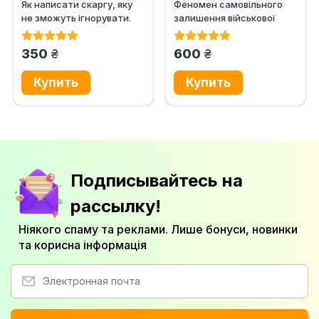
Як написати скаргу, яку
Феномен самовільного
не зможуть ігнорувати.
залишення військової
Практичний посібник із...
частини або місця служби
в...
грн.
грн.
350
600
Подписывайтесь на
рассылку!
Ніякого спаму та реклами. Лише бонуси, новинки
та корисна інформація