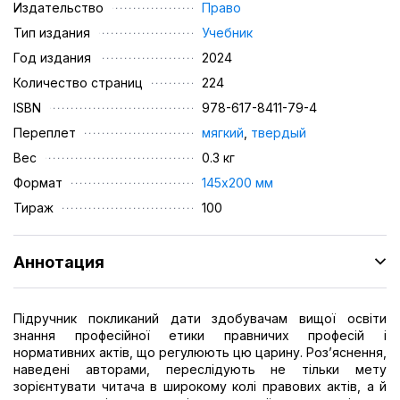
Издательство
Право
Тип издания
Учебник
Год издания
2024
Количество страниц
224
ISBN
978-617-8411-79-4
Переплет
мягкий
,
твердый
Вес
0.3 кг
Формат
145х200 мм
Тираж
100
Аннотация
Підручник покликаний дати здобувачам вищої освіти
знання професійної етики правничих професій і
нормативних актів, що регулюють цю царину. Роз’яснення,
наведені авторами, переслідують не тільки мету
зорієнтувати читача в широкому колі правових актів, а й