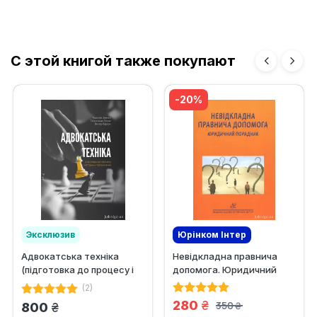
С этой книгой также покупают
-20%
Эксклюзив
Юрінком Iнтер
Адвокатська техніка
Невідкладна правнича
(підготовка до процесу і
допомога. Юридичний
методики переконання)
порадник
(2)
грн.
280
350
грн.
800
грн.