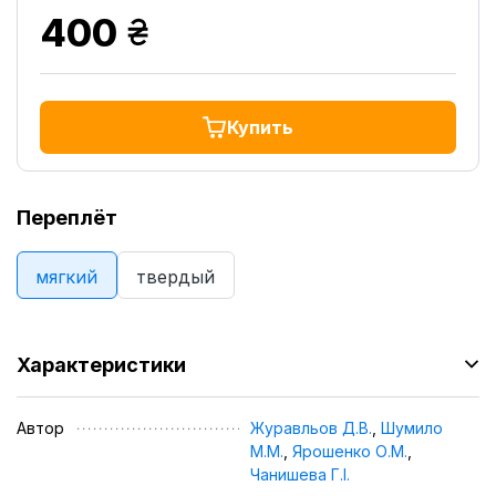
грн.
400
Купить
Переплёт
мягкий
твердый
Характеристики
Автор
Журавльов Д.В.
,
Шумило
М.М.
,
Ярошенко О.М.
,
Чанишева Г.І.