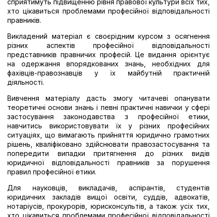
сприятимуть підвищенню рівня правової культури всіх тих,
хто цікавиться проблемами професійної відповідальності
правників.
Викладений матеріал є своєрідним курсом з осягнення
різних аспектів професійної відповідальності
представників правничих професій. Це видання орієнтує
на одержання впорядкованих знань, необхідних для
фахівців-правознавців у їх майбутній практичній
діяльності.
Вивчення матеріалу дасть змогу читачеві опанувати
теоретичні основи знань і певні практичні навички у сфері
застосування законодавства з професійної етики,
навчитись використовувати їх у різних професійних
ситуаціях, що вимагають прийняття юридично грамотних
рішень, кваліфіковано здійснювати правозастосування та
попередити випадки притягнення до різних видів
юридичної відповідальності правників за порушення
правил професійної етики.
Для науковців, викладачів, аспірантів, студентів
юридичних закладів вищої освіти, суддів, адвокатів,
нотаріусів, прокурорів, юрисконсультів, а також усіх тих,
хто цікавиться проблемами професійної відповідальності