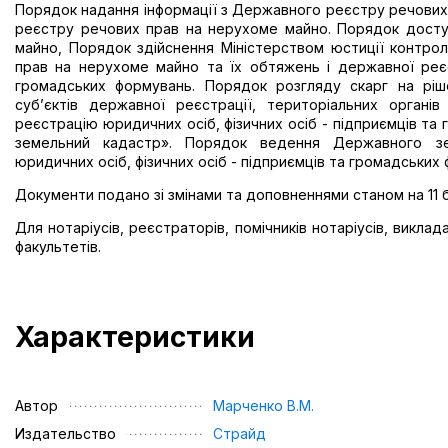
Порядок надання інформації з Державного реєстру речови
реєстру речових прав на нерухоме майно. Порядок дост
майно, Порядок здійснення Міністерством юстиції контрол
прав на нерухоме майно та їх обтяжень і державної реєст
громадських формувань. Порядок розгляду скарг на ріше
суб’єктів державної реєстрації, територіальних органі
реєстрацію юридичних осіб, фізичних осіб - підприємців т
земельний кадастр». Порядок ведення Державного зе
юридичних осіб, фізичних осіб - підприємців та громадських
Документи подано зі змінами та доповненнями станом на 11 
Для нотаріусів, реєстраторів, помічників нотаріусів, викла
факультетів.
Характеристики
Автор
Марченко В.М.
Издательство
Страйд