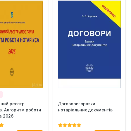
а
нний реєстр
Договори: зразки
в. Алгоритм роботи
нотаріальних документів
а 2026