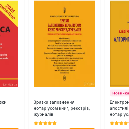
Новинк
азки
Зразки заповнення
Електро
нотаріусом книг, реєстрів,
апостилі
журналів
нотаріус