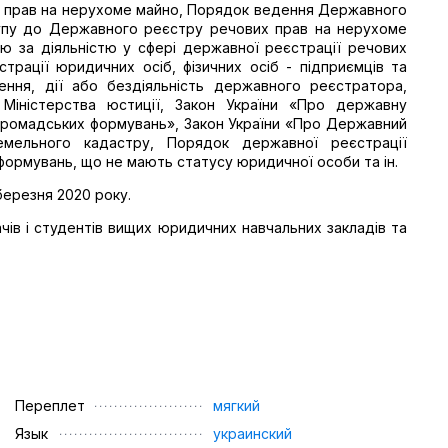
х прав на нерухоме майно, Порядок ведення Державного
упу до Державного реєстру речових прав на нерухоме
ю за діяльністю у сфері державної реєстрації речових
рації юридичних осіб, фізичних осіб - підприємців та
ння, дії або бездіяльність державного реєстратора,
в Міністерства юстиції, Закон України «Про державну
а громадських формувань», Закон України «Про Державний
мельного кадастру, Порядок державної реєстрації
 формувань, що не мають статусу юридичної особи та ін.
березня 2020 року.
дачів і студентів вищих юридичних навчальних закладів та
Переплет
мягкий
Язык
украинский