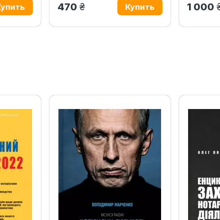
грн.
470
1 000
‹
›