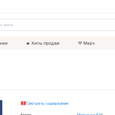
инки
🔥 Xиты продаж
💚 Мерч
Смотреть содержание
Автор
Марченко В.М.