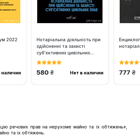
ум 2022
Нотаріальна діяльність при
Енциклоп
здійсненні та захисті
нотаріал
суб'єктивних цивільних...
грн.
гр
580
777
в наличии
Нет в наличии
цію речових прав на нерухоме майно та їх обтяжень»,
айно та їх обтяжень.