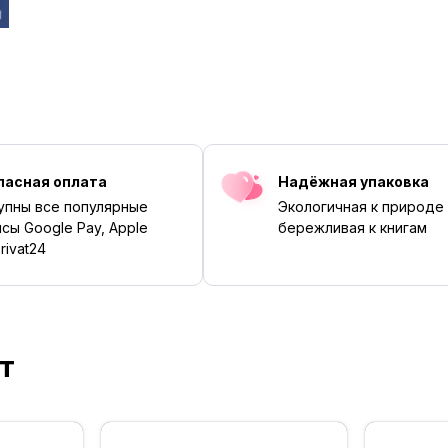
пасная оплата
Надёжная упаковка
упны все популярные
Экологичная к природе
сы Google Pay, Apple
бережливая к книгам
rivat24
т
‹
›