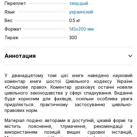
Переплет
твердый
Язык
украинский
Вес
0.5 кг
Формат
145х200 мм
Тираж
300
Аннотация
У дванадцятому томі цієї книги наведено науковий
коментар книги шостої Цивільного кодексу України
«Спадкове право». Коментар ураховує останні новели
цивільного законодавства у сфері спадкування. Видання
буде корисним для фахівців, оскільки особлива увага
приділяється практичному застосуванню цивільно-
правових норм.
Матеріал подано авторами в доступній, цікавій формі та
містить пояснення, тлумачення, рекомендаціі з
використанням позицій вищих судових інстанцій,