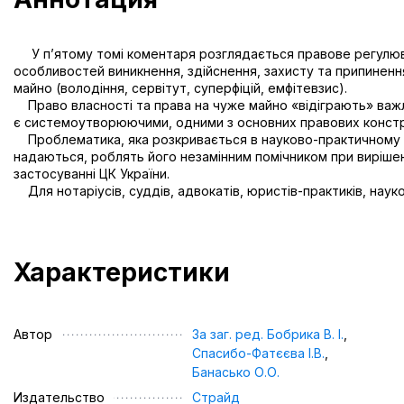
У п’ятому томі коментаря розглядається правове регулюванн
особливостей виникнення, здійснення, захисту та припинення
майно (володіння, сервітут, суперфіцій, емфітевзис).
Право власності та права на чуже майно «відіграють» важли
є системоутворюючими, одними з основних правових констр
Проблематика, яка розкривається в науково-практичному ко
надаються, роблять його незамінним помічником при вирішенн
застосуванні ЦК України.
Для нотаріусів, суддів, адвокатів, юристів-практиків, науко
Характеристики
Автор
За заг. ред. Бобрика В. І.
,
Спасибо-Фатєєва І.В.
,
Банасько О.О.
Издательство
Страйд