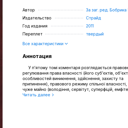
Автор
За заг. ред. Бобрика В
Издательство
Страйд
Год издания
2011
Переплет
твердый
Все характеристики
Аннотация
У п’ятому томі коментаря розглядається правов
регулювання права власності (його суб’єктів, об’єкт
особливостей виникнення, здійснення, захисту та
припинення), правового режиму спільної власності,
чуже майно (володіння, сервітут, суперфіцій, емфітев
Читать далее