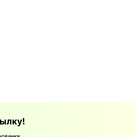
ылку!
новинки