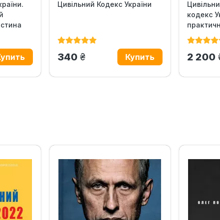
країни.
Цивільний Кодекс України
Цивільн
й
кодекс У
астина
практич
грн.
340
2 200
‹
›