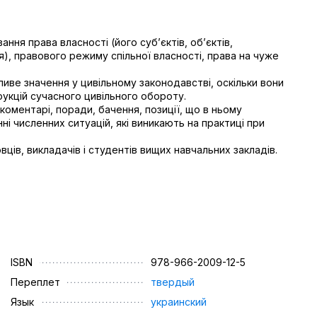
я права власності (його суб’єктів, об’єктів,
), правового режиму спільної власності, права на чуже
ве значення у цивільному законодавстві, оскільки вони
укцій сучасного цивільного обороту.
ментарі, поради, бачення, позиції, що в ньому
і численних ситуацій, які виникають на практиці при
вців, викладачів і студентів вищих навчальних закладів.
ISBN
978-966-2009-12-5
Переплет
твердый
Язык
украинский