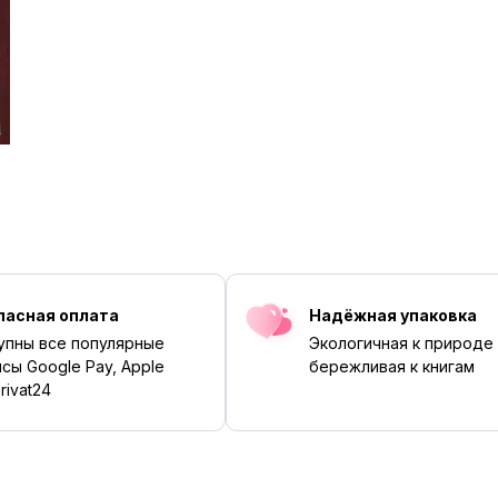
пасная оплата
Надёжная упаковка
упны все популярные
Экологичная к природе
сы Google Pay, Apple
бережливая к книгам
rivat24