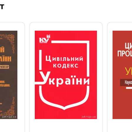
т
‹
›