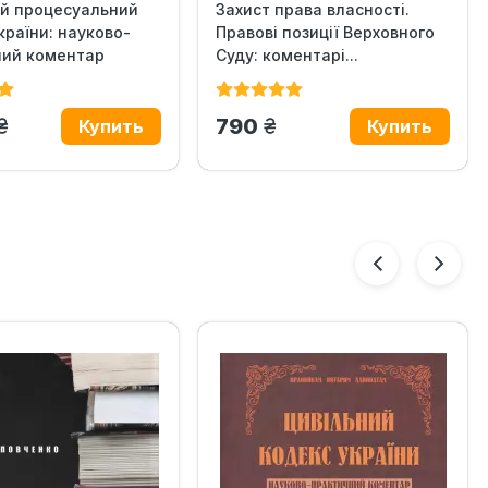
ий процесуальний
Захист права власності.
Эксклюзив
країни: науково-
Правові позиції Верховного
ний коментар
Суду: коментарі...
грн.
грн.
790