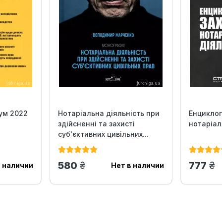
ум 2022
Нотаріальна діяльність при
Енциклоп
здійсненні та захисті
нотаріал
суб'єктивних цивільних...
грн.
гр
580
777
в наличии
Нет в наличии