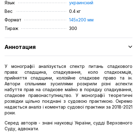
Язык
украинский
Вес
0.4 кг
Формат
145х200 мм
Тираж
300
Аннотация
У монографії аналізується спектр питань спадкового
права: спадщина, спадкування, коло спадкоємців,
прийняття спадщини, колізійне спадкове право та ін.
Автори спільними зусиллями розкрили різні аспекти
набуття прав на спадкове майно в порядку спадкування,
спадкове правонаступництво. У монографії теоретичні
розвідки щільно поєднані з судовою практикою. Окремо
надається аналіз і коментар судової практики за 2018-2021
роки.
Серед авторів - знані науковці України, судді Верховного
Суду, адвокати.