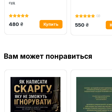
суд
(2)
грн.
480
грн.
550
Вам может понравиться