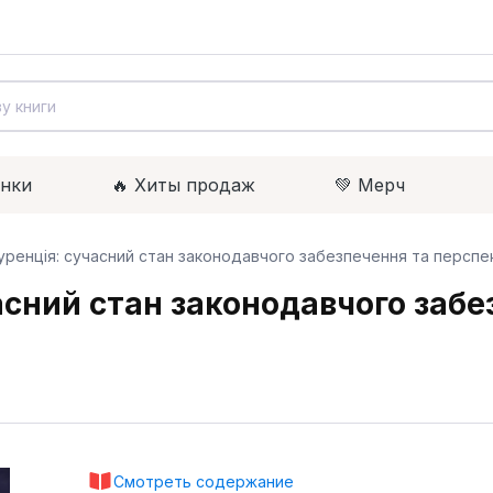
инки
🔥 Xиты продаж
💚 Мерч
уренція: сучасний стан законодавчого забезпечення та перспе
асний стан законодавчого заб
Смотреть содержание