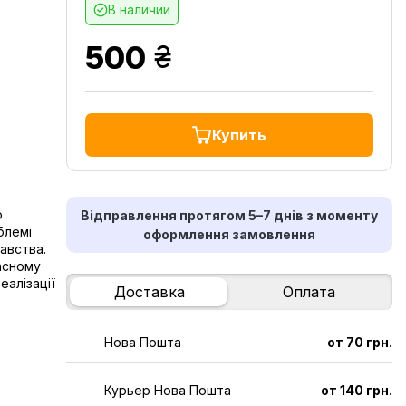
В наличии
грн.
500
Купить
ю
Відправлення протягом 5–7 днів з моменту
блемі
оформлення замовлення
авства.
асному
еалізації
Доставка
Оплата
Нова Пошта
от 70 грн.
Курьер Нова Пошта
от 140 грн.