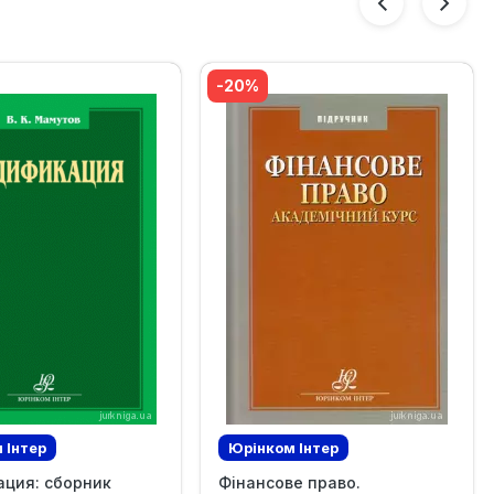
-20%
 Iнтер
Юрінком Iнтер
ация: сборник
Фінансове право.