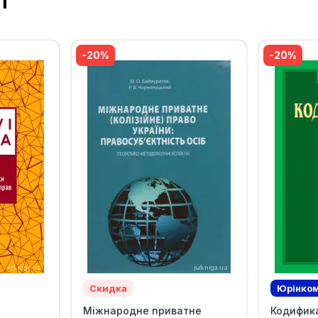
т
‹
›
-20%
-20%
Скидка
Юрінком
Міжнародне приватне
Кодифик