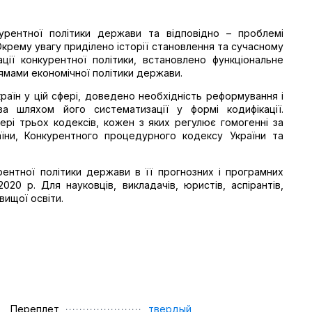
рентної політики держави та відповідно – проблемі
крему увагу приділено історії становлення та сучасному
ції конкурентної політики, встановлено функціональне
рямами економічної політики держави.
раїн у цій сфері, доведено необхідність реформування і
ва шляхом його систематизації у формі кодифікації.
ері трьох кодексів, кожен з яких регулює гомогенні за
їни, Конкурентного процедурного кодексу України та
ентної політики держави в її прогнозних і програмних
20 р. Для науковців, викладачів, юристів, аспірантів,
вищої освіти.
Переплет
твердый