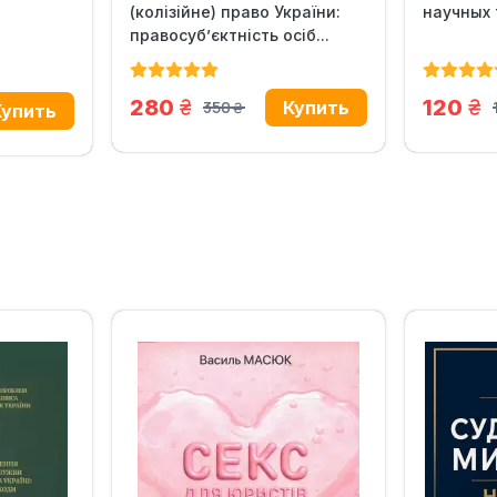
(колізійне) право України:
научных 
правосуб’єктність осіб...
грн.
гр
280
120
350
грн.
‹
›