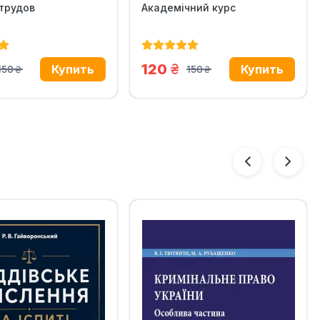
трудов
Академічний курс
н.
грн.
120
150
150
грн.
грн.