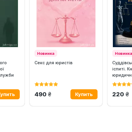
Новинка
Новинк
ого
Секс для юристів
Суддівсь
ої
іспиті. 
служби
юридично
грн.
гр
490
220