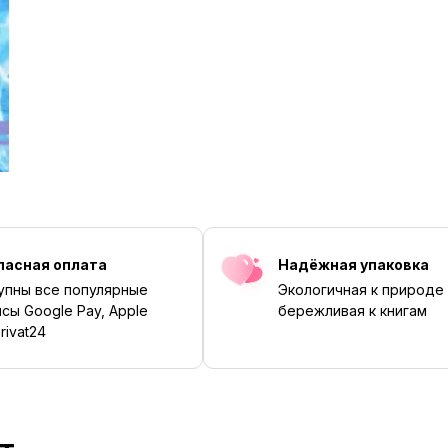
пасная оплата
Надёжная упаковка
упны все популярные
Экологичная к природе
сы Google Pay, Apple
бережливая к книгам
rivat24