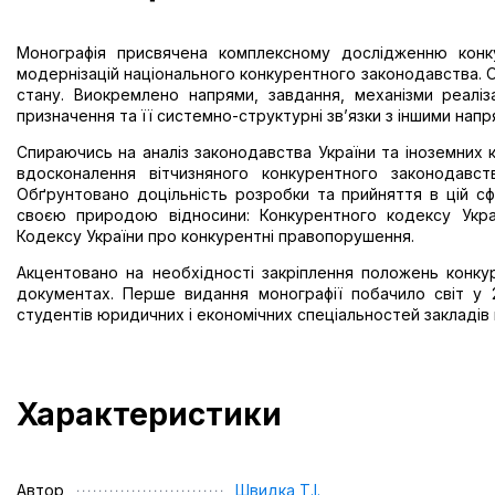
Монографія присвячена комплексному дослідженню конку
модернізацій національного конкурентного законодавства. О
стану. Виокремлено напрями, завдання, механізми реаліза
призначення та її системно-структурні зв’язки з іншими нап
Спираючись на аналіз законодавства України та іноземних к
вдосконалення вітчизняного конкурентного законодавст
Обґрунтовано доцільність розробки та прийняття в цій сф
своєю природою відносини: Конкурентного кодексу Укра
Кодексу України про конкурентні правопорушення.
Акцентовано на необхідності закріплення положень конкур
документах. Перше видання монографії побачило світ у 20
студентів юридичних і економічних спеціальностей закладів 
Характеристики
Автор
Швидка Т.І.