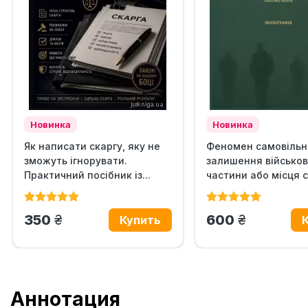
Новинка
Новинка
Як написати скаргу, яку не
Феномен самовільн
зможуть ігнорувати.
залишення військов
Практичний посібник із...
частини або місця 
в...
грн.
грн.
350
600
Аннотация