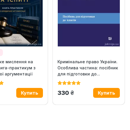
а
ке мислення на
Кримінальне право України.
Книга-практикум з
Особлива частина: посібник
ї аргументації
для підготовки до...
н.
грн.
330