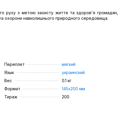
ого руху з метою захисту життя та здоров'я громадян,
у та охорони навколишнього природного середовища.
Переплет
мягкий
Язык
украинский
Вес
0.1 кг
Формат
145х200 мм
Тираж
200