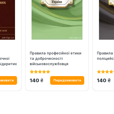
Правила професійної етики
Правила 
ічної
та доброчесності
поліцейс
відкритих
військовослужбовця
Служби...
грн.
гр
140
140