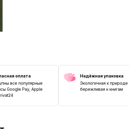
пасная оплата
Надёжная упаковка
упны все популярные
Экологичная к природе
сы Google Pay, Apple
бережливая к книгам
rivat24