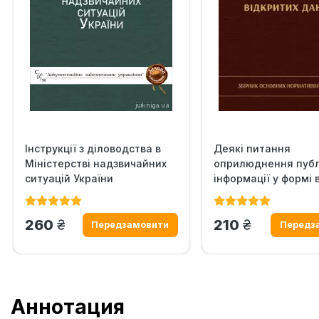
Інструкції з діловодства в
Деякі питання
Міністерстві надзвичайних
оприлюднення публ
ситуацій України
інформації у формі 
даних
грн.
грн.
260
210
Аннотация