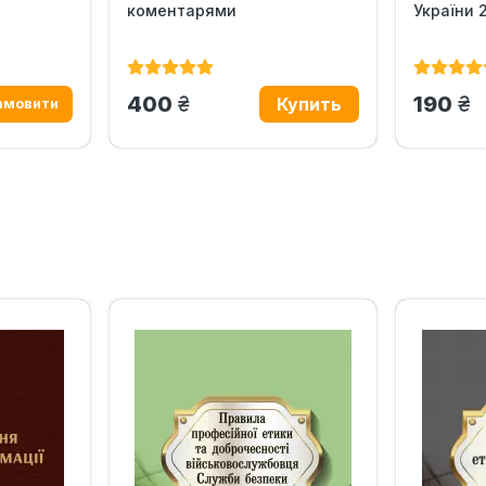
коментарями
України 
грн.
гр
400
190
‹
›