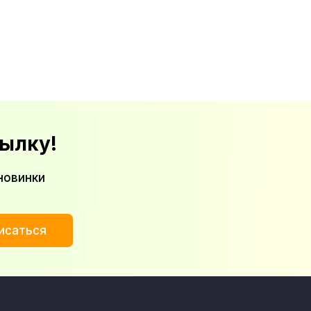
ылку!
новинки
исаться