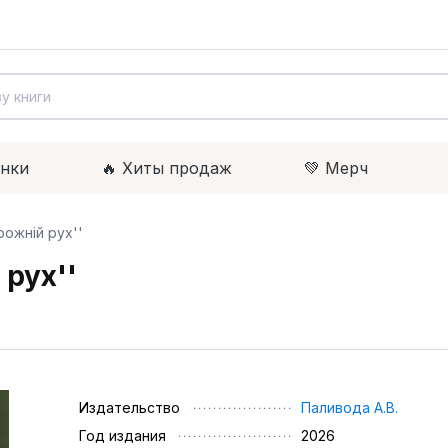
инки
🔥 Xиты продаж
💚 Мерч
рожній рух''
 рух''
Издательство
Паливода А.В.
Год издания
2026