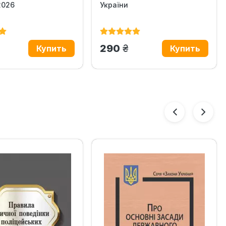
2026
України
н.
грн.
290