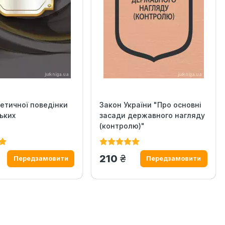
етичної поведінки
Закон України "Про основні
ьких
засади державного нагляду
(контролю)"
н.
грн.
210