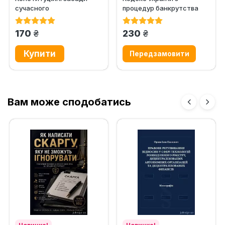
сучасного
процедур банкрутства
державотворення:
навчальний посібник у...
грн.
грн.
170
230
Вам може сподобатись