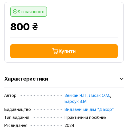
Є в наявності
грн.
800
Купити
Характеристики
Автор
Зейкан Я.П.
,
Лисак О.М.
,
Барсук В.М.
Видавництво
Видавничий дім "Дакор"
Тип видання
Практичний посібник
Рік видання
2024