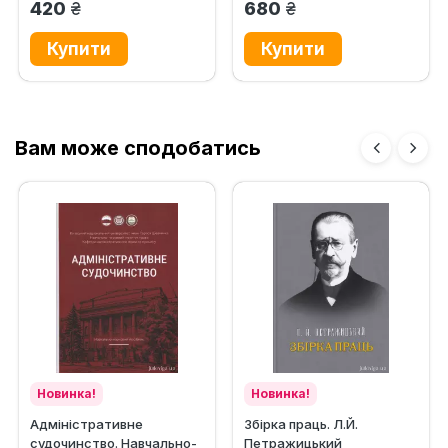
грн.
грн.
420
680
Вам може сподобатись
Новинка!
Новинка!
Адміністративне
Збірка праць. Л.Й.
судочинство. Навчально-
Петражицький