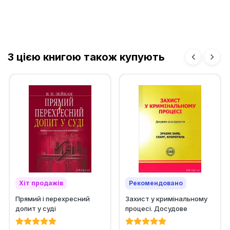
З цією книгою також купують
Хіт продажів
Рекомендовано
Прямий і перехресний
Захист у кримінальному
допит у суді
процесі. Досудове
розслідування: Зразки
заяв,...