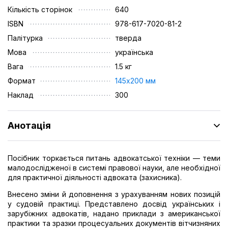
Кількість сторінок
640
ISBN
978-617-7020-81-2
Палітурка
тверда
Мова
українська
Вага
1.5 кг
Формат
145х200 мм
Наклад
300
Анотація
Посібник торкається питань адвокатської техніки — теми
малодослідженої в системі правової науки, але необхідної
для практичної діяльності адвоката (захисника).
Внесено зміни й доповнення з урахуванням нових позицій
у судовій практиці. Представлено досвід українських і
зарубіжних адвокатів, надано приклади з американської
практики та зразки процесуальних документів вітчизняних