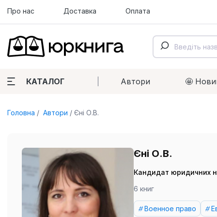
Про нас
Доставка
Оплата
КАТАЛОГ
Автори
🤩 Нови
Головна
Автори
Єні О.В.
Єні О.В.
Кандидат юридичних нау
6 книг
Военное право
Е