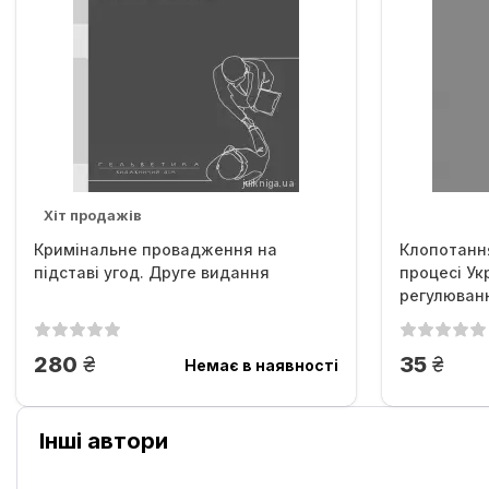
Хіт продажів
Кримінальне провадження на
Клопотанн
підставі угод. Друге видання
процесі Ук
регулюван
грн.
грн.
280
35
Немає в наявності
Інші автори