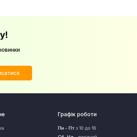
у!
новинки
исатися
не
Графік роботи
ка
Пн - Пт
з 10 до 16
Сб, Нд
- вихідний