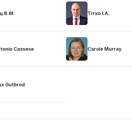
ц В.М.
Тітко І.А.
tonio Cassese
Carole Murray
x Gutbrod