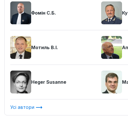
Фомін С.Б.
Ку
Мотиль В.І.
An
Heger Susanne
Ma
Усі автори