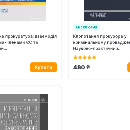
Ексклюзив
а прокуратура: взаємодія
Клопотання прокурора у
ми-членами ЄС та
кримінальному проваджен
и...
Науково-практичний...
.
грн.
480