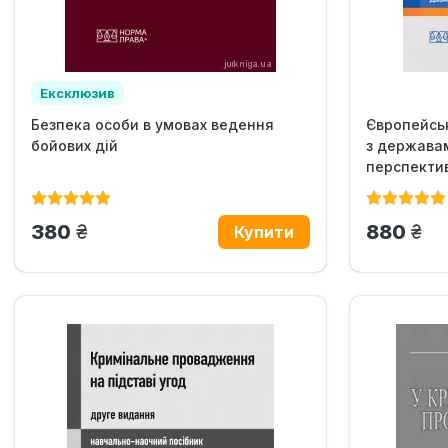
Ексклюзив
Безпека особи в умовах ведення
Європейськ
бойових дій
з держава
перспектив
грн.
грн
380
880