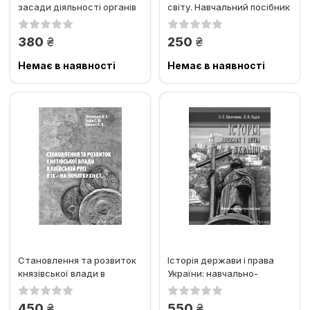
засади діяльності органів
світу. Навчальний посібник
державної безпеки УРСР
у...
грн.
грн.
380
250
Немає в наявності
Немає в наявності
Становлення та розвиток
Історія держави і права
князівської влади в
України: навчально-
Київській Русі в ІХ - на...
методичний посібник
грн.
грн.
450
550