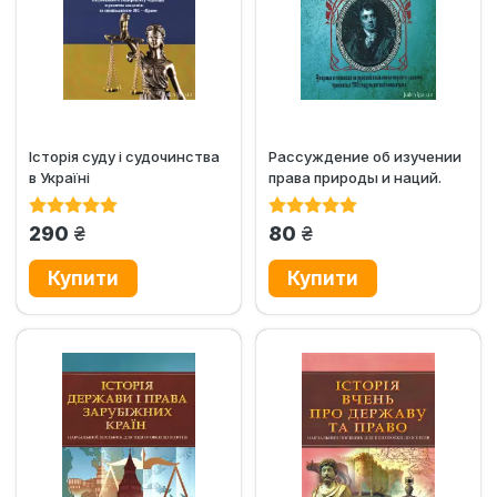
Історія суду і судочинства
Рассуждение об изучении
в Україні
права природы и наций.
И.И. Дахно
грн.
грн.
290
80