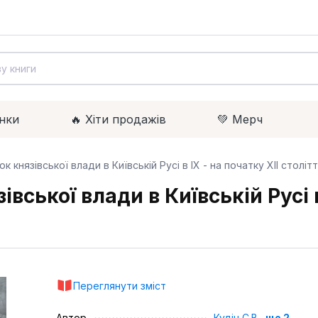
нки
🔥 Xіти продажів
💚 Мерч
 князівської влади в Київській Русі в ІХ - на початку ХІІ століт
вської влади в Київській Русі в
Переглянути зміст
Автор
Кудін С.В.
,
ще 2