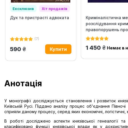
Ексклюзив
Хіт продажів
Дух та пристрасті адвоката
Криміналістична м
розслідування крим
правопорушень прот
(7)
грн.
1 450
Немає в 
грн.
590
Анотація
У монографії досліджується становлення і розвиток княз
Київській Русі. Піддано аналізу процес об'єднання Півночі
сприяли даному процесу, серед яких економічні, логістичні, ек
В роботі досліджено аспекти князівської генеалогії та
класифіковано функції князівської влади як у дохристия