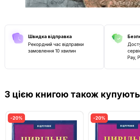
Швидка відправка
Безп
Рекордний час відправки
Досту
замовлення
10 хвилин
серві
Pay, P
З цією книгою також купують
-20%
-20%