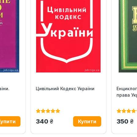
їни.
Цивільний Кодекс України
Енциклоп
права Ук
грн.
гр
340
350