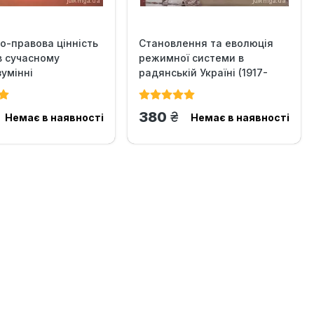
о-правова цінність
Становлення та еволюція
в сучасному
режимної системи в
умінні
радянській Україні (1917-
1953...
н.
грн.
380
Немає в наявності
Немає в наявності