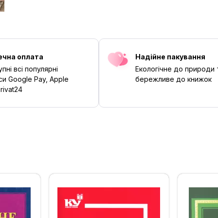
ечна оплата
Надійне пакування
пні всі популярні
Екологічне до природи 
си Google Pay, Apple
бережливе до книжок
rivat24
‹
›