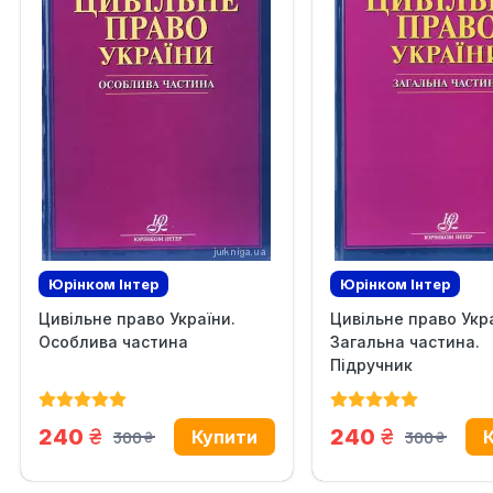
Юрінком Iнтер
Юрінком Iнтер
Цивільне право України.
Цивільне право Укра
Особлива частина
Загальна частина.
Підручник
грн.
грн.
240
240
300
300
грн.
грн.