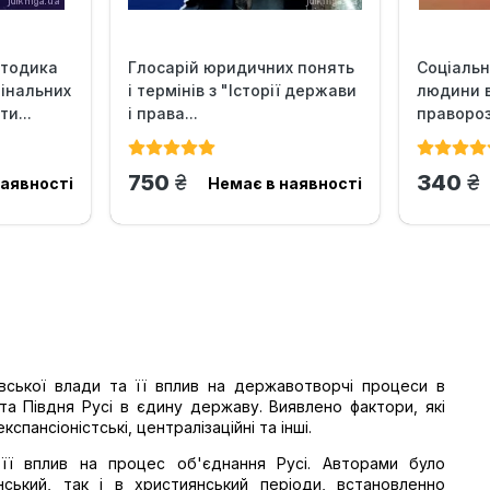
етодика
Глосарій юридичних понять
Соціальн
інальних
і термінів з "Історії держави
людини 
и...
і права...
правороз
грн.
гр
750
340
наявності
Немає в наявності
івської влади та її вплив на державотворчі процеси в
 та Півдня Русі в єдину державу. Виявлено фактори, які
спансіоністські, централізаційні та інші.
 її вплив на процес об'єднання Русі. Авторами було
нський, так і в християнський періоди, встановленно