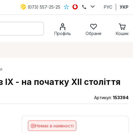
(073) 557-25-25
РУС
УКР
Профіль
Обране
Кошик
тя
 ІХ - на початку ХІІ століття
Артикул:
153394
Немає в наявності