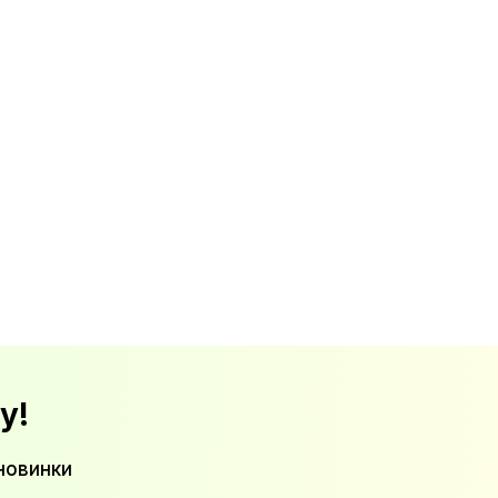
у!
новинки