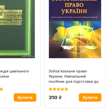
едія цивільного
Зобов'язальне право
раїни
України. Навчальний
посібник для підготовки до
іспитів
н.
грн.
310