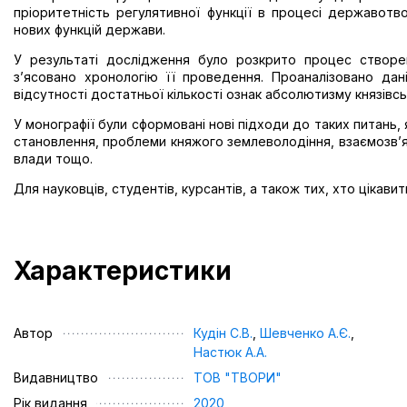
пріоритетність регулятивної функції в процесі державот
нових функцій держави.
У результаті дослідження було розкрито процес створен
з’ясовано хронологію її проведення. Проаналізовано дан
відсутності достатньої кількості ознак абсолютизму князівсько
У монографії були сформовані нові підходи до таких питань, я
становлення, проблеми княжого землеволодіння, взаємозв’яз
влади тощо.
Для науковців, студентів, курсантів, а також тих, хто цікав
Характеристики
Автор
Кудін С.В.
,
Шевченко А.Є.
,
Настюк А.А.
Видавництво
ТОВ "ТВОРИ"
Рік видання
2020