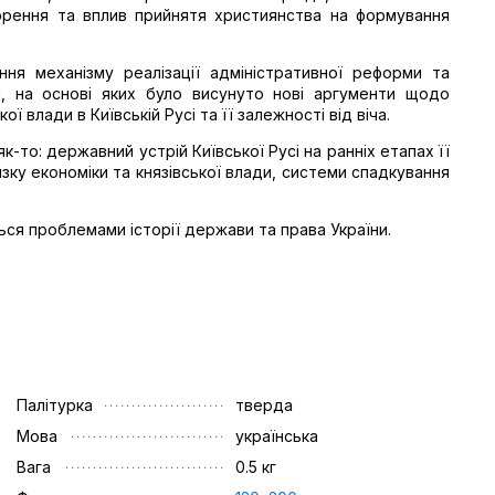
ворення та вплив прийнятя християнства на формування
ня механізму реалізації адміністративної реформи та
і, на основі яких було висунуто нові аргументи щодо
ї влади в Київській Русі та її залежності від віча.
к-то: державний устрій Київської Русі на ранніх етапах її
ку економіки та князівської влади, системи спадкування
иться проблемами історії держави та права України.
Палітурка
тверда
Мова
українська
Вага
0.5 кг