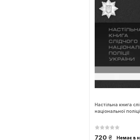
Настільна книга сл
національної поліці
грн.
720
Немає в н