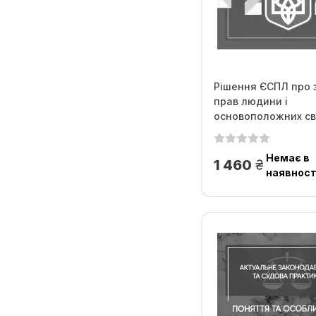
Рішення ЄСПЛ про 
прав людини і
основоположних сво
Немає в
грн.
1 460
наявност