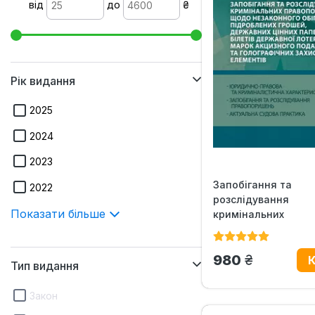
від
до
₴
Рік видання
2025
2024
2023
Запобігання та
2022
розслідування
Показати більше
кримінальних
правопорушень що
незаконного...
грн.
980
Тип видання
Закон