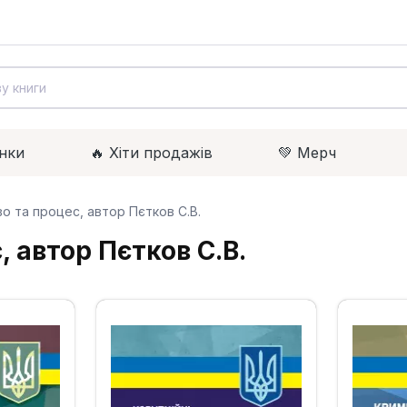
нки
🔥 Xіти продажів
💚 Мерч
о та процес, автор Пєтков С.В.
 автор Пєтков С.В.