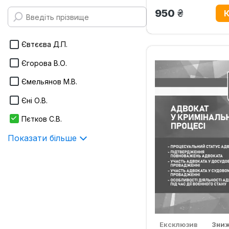
170х240 мм
грн.
950
Infotropic Media
Показати більше
ІнЮре
Євтєєва Д.П.
Інтерсервіс
Єгорова В.О.
Істина
Ємельянов М.В.
Показати більше
Єні О.В.
Пєтков С.В.
Показати більше
Ексклюзив
Зни