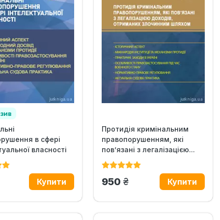
зив
льні
Протидія кримінальним
рушення в сфері
правопорушенням, які
туальної власності
пов’язані з легалізацією...
рн.
грн.
950