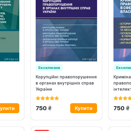
Ексклюзив
Ексклю
Корупційні правопорушення
Криміна
в органах внутрішніх справ
правопо
України
інтелек
до
грн.
г
750
750