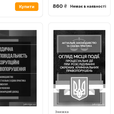
грн.
860
рн.
Немає в наявності
Знижка