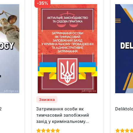
-35%
Знижка
2
Затримання особи як
Deliktol
тимчасовий запобіжний
захід у кримінальному...