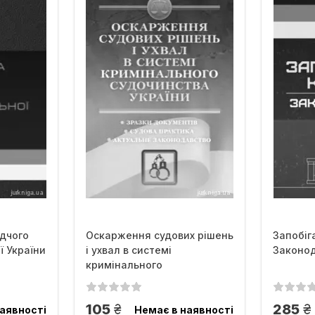
ідчого
Оскарження судових рішень
Запобіг
ї України
і ухвал в системі
Законод
кримінального
судочинства...
грн.
г
105
285
аявності
Немає в наявності