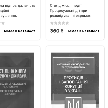
а відповідальність
Огляд місця події.
пційні
Процесуальні дії при
орушення.
розслідуванні окремих...
авство,...
рн.
грн.
360
Немає в наявності
Немає в наявності