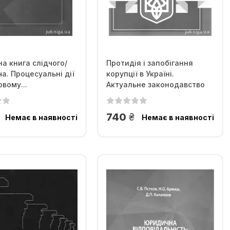
на книга слідчого/
Протидія і запобігання
ча. Процесуальні дії
корупції в Україні.
овому...
Актуальне законодавство
та...
рн.
грн.
740
Немає в наявності
Немає в наявності