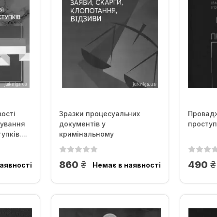
ості
Зразки процесуальних
Провадж
дування
документів у
проступ
пків....
кримінальному
провадженні: заяви,...
грн.
г
860
490
аявності
Немає в наявності