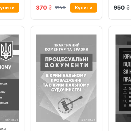
грн.
г
370
950
570
грн.
жка