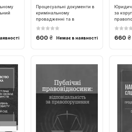
льному
Процесуальні документи в
Юридичн
льний
кримінальному
за кору
провадженні та в
правоп
кримінальному...
Законод
грн.
г
600
660
аявності
Немає в наявності