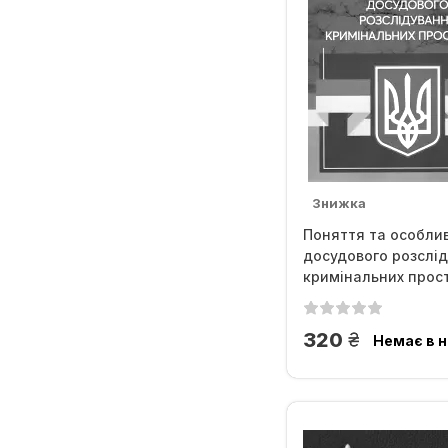
Знижка
Поняття та особлив
досудового розслі
кримінальних просту
грн.
320
Немає в н