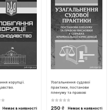
ання корупції.
Узагальнення судової
авство.
практики, постанови
пленуму та правові
висновки у...
рн.
грн.
250
Немає в наявності
Немає в наявності