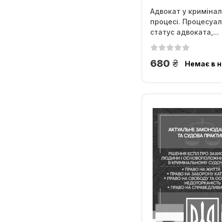
Адвокат у криміна
процесі. Процесуа
статус адвоката,...
грн.
680
Немає в н