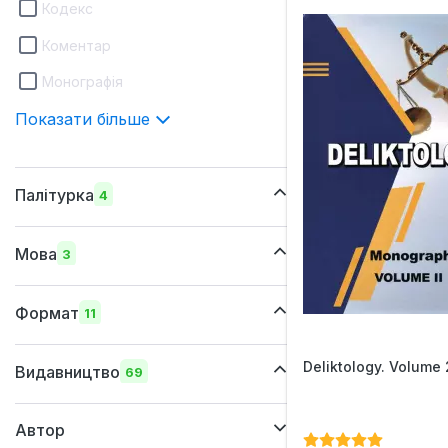
Кодекс
Коментар
Монографія
Показати більше
Палітурка
4
шкіряна
Мова
3
м'яка
українська
суперобкладинка
Формат
11
російська
тверда
265х410 мм
Deliktology. Volume 
англійська
Видавництво
69
205x290 мм
Автор
170х260 мм