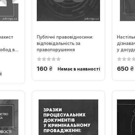
захист
Публічні правовідносини:
Настіль
відповідальність за
дізнава
бод в...
правопорушення
у досуд
грн.
г
160
650
Немає в наявності
і