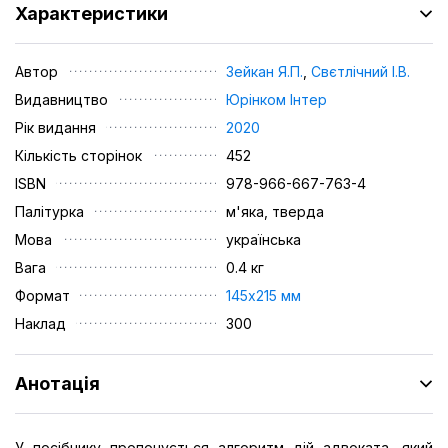
Характеристики
Автор
Зейкан Я.П.
,
Свєтлічний І.В.
Видавництво
Юрінком Iнтер
Рік видання
2020
Кількість сторінок
452
ISBN
978-966-667-763-4
Палітурка
м'яка, тверда
Мова
українська
Вага
0.4 кг
Формат
145х215 мм
Наклад
300
Анотація
У посібнику пропонується алгоритм дій адвоката, який