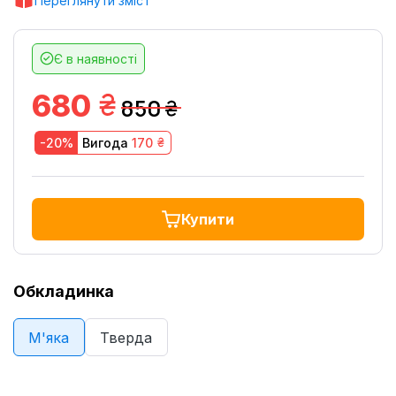
Переглянути зміст
Є в наявності
грн.
680
850
грн.
грн.
-20%
Вигода
170
Купити
Обкладинка
М'яка
Тверда