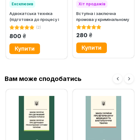
Ексклюзив
Хіт продажів
Адвокатська техніка
Вступна і заключна
(підготовка до процесу і
промова у кримінальному
методики переконання)
процесі. Навчально-
(2)
практичний...
грн.
280
грн.
800
Вам може сподобатись