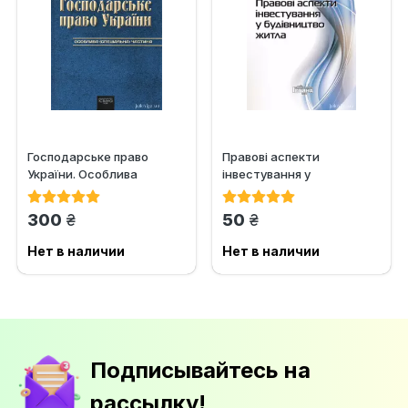
Господарське право
Правові аспекти
України. Особлива
інвестування у
(спеціальна) частина. Том
будівництво житла
2
грн.
грн.
300
50
Нет в наличии
Нет в наличии
Подписывайтесь на
рассылку!