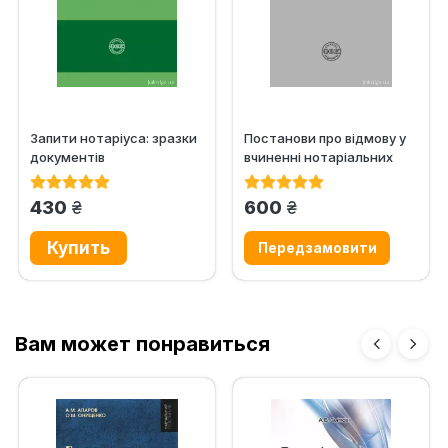
Запити нотаріуса: зразки
Постанови про відмову у
документів
вчиненні нотаріальних
дій: зразки документів
грн.
грн.
430
600
Вам может понравиться