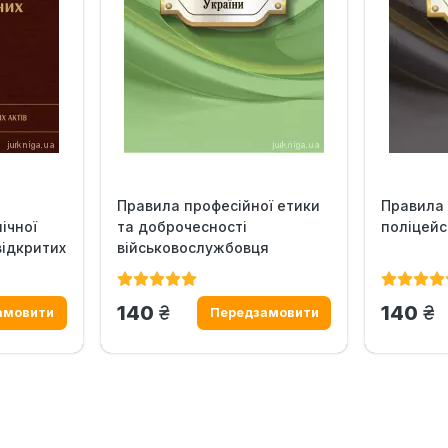
Правила професійної етики
Правила 
ічної
та доброчесності
поліцейс
відкритих
військовослужбовця
Служби...
грн.
гр
140
140