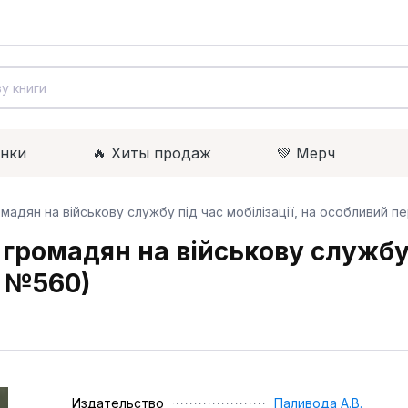
инки
🔥 Xиты продаж
💚 Мерч
адян на військову службу під час мобілізації, на особливий п
ромадян на військову службу п
а №560)
Издательство
Паливода А.В.