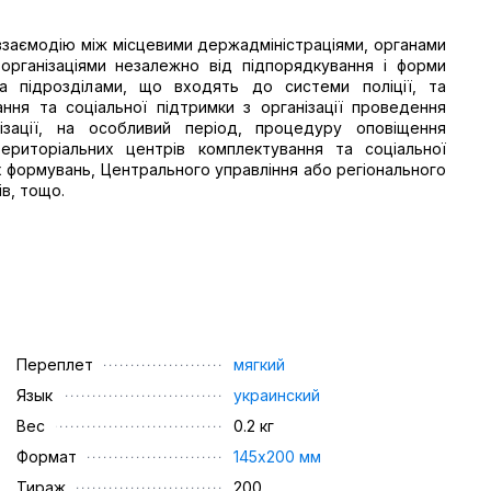
взаємодію між місцевими держадміністраціями, органами
організаціями незалежно від підпорядкування і форми
та підрозділами, що входять до системи поліції, та
ня та соціальної підтримки з організації проведення
зації, на особливий період, процедуру оповіщення
територіальних центрів комплектування та соціальної
их формувань, Центрального управління або регіонального
ів, тощо.
Переплет
мягкий
Язык
украинский
Вес
0.2 кг
Формат
145х200 мм
Тираж
200