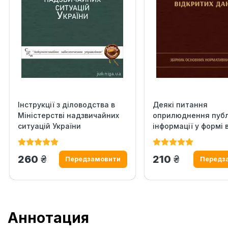
Інструкції з діловодства в
Деякі питання
Міністерстві надзвичайних
оприлюднення публ
ситуацій України
інформації у формі 
даних
грн.
грн.
260
210
Аннотация