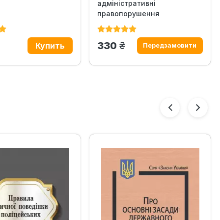
адміністративні
правопорушення
н.
грн.
330