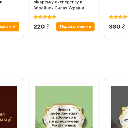
к і
лікарську експертизу в
Збройних Силах України
грн.
гр
220
380
‹
›