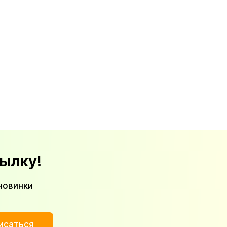
ылку!
новинки
исаться