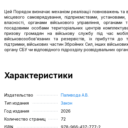
Цей Порядок визначає механізм реалізації повноважень та 
місцевого самоврядування, підприємствами, установами, 
власності, органами військового управління, органами 
посадовими особами територіальних центрів комплектуван
призову громадян на військову службу під час мобілі
військовозобов’язаних та резервістів, їх прибуття до 
підтримки, військових частин Збройних Сил, інших військов
органу СБУ чи відповідного підрозділу розвідувальних орган
Характеристики
Издательство
Паливода А.В.
Тип издания
Закон
Год издания
2026
Количество страниц
72
ISBN
978-966-437-777-2