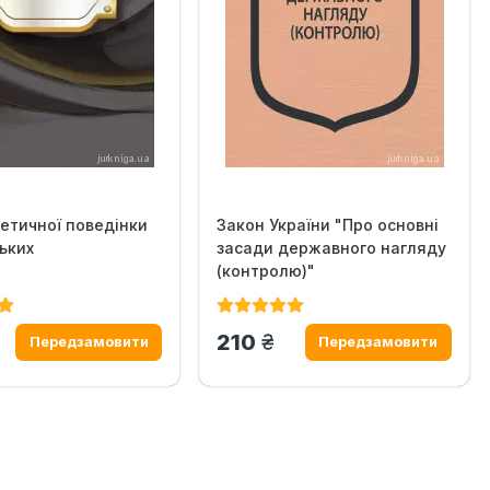
етичної поведінки
Закон України "Про основні
ьких
засади державного нагляду
(контролю)"
н.
грн.
210