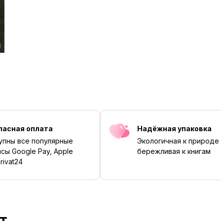
пасная оплата
Надёжная упаковка
упны все популярные
Экологичная к природе
сы Google Pay, Apple
бережливая к книгам
rivat24
т
‹
›