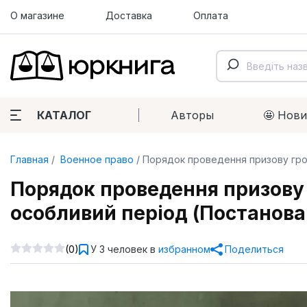
О магазине
Доставка
Оплата
КАТАЛОГ
Авторы
🤩 Нов
Главная
Военное право
Порядок проведення призову гром
Порядок проведення призову г
особливий період (Постанов
(0)
У 3 человек в
избранном
Поделиться