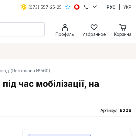
(073) 557-25-25
РУС
УКР
Профиль
Избранное
Корзина
еріод (Постанова №560)
ід час мобілізації, на
Артикул:
6206