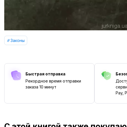
Законы
Быстрая отправка
Безо
Рекордное время отправки
Дост
заказа
10 минут
серви
Pay, P
С этой книгой также покупаю