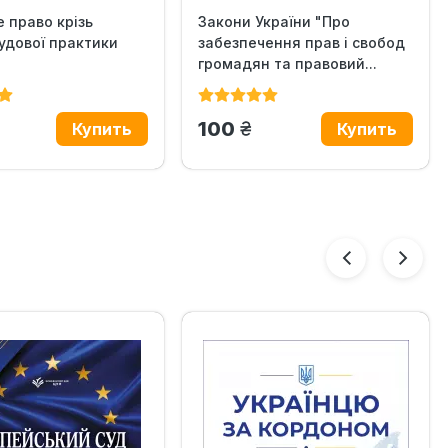
 право крізь
Закони України "Про
удової практики
забезпечення прав і свобод
громадян та правовий...
рн.
грн.
100