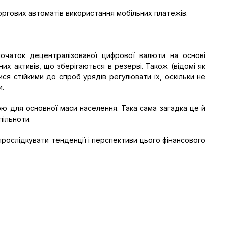
оргових автоматів використання мобільних платежів.
очаток децентралізованої цифрової валюти на основі
х активів, що зберігаються в резерві. Також (відомі як
ся стійкими до спроб урядів регулювати їх, оскільки не
и.
ою для основної маси населення. Така сама загадка це й
пільноти.
і прослідкувати тенденції і перспективи цього фінансового