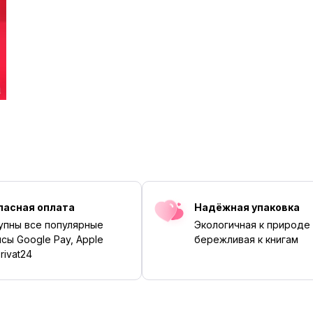
пасная оплата
Надёжная упаковка
упны все популярные
Экологичная к природе
сы Google Pay, Apple
бережливая к книгам
rivat24