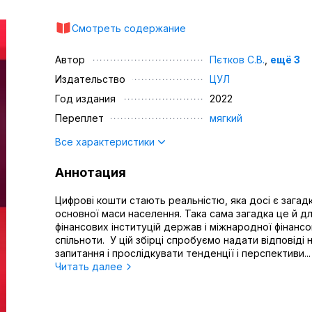
Смотреть содержание
Автор
Пєтков С.В.
,
ещё 3
Издательство
ЦУЛ
Год издания
2022
Переплет
мягкий
Все характеристики
Аннотация
Цифрові кошти стають реальністю, яка досі є зага
основної маси населення. Така сама загадка це й д
фінансових інституцій держав і міжнародної фінансо
спільноти. У цій збірці спробуємо надати відповіді н
запитання і прослідкувати тенденції і перспективи...
Читать далее