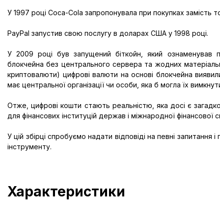
У 1997 році Соса-Соlа запропонувала при покупках замість т
PayPal запустив свою послугу в доларах США у 1998 році.
У 2009 році був запущений біткойн, який ознаменував п
блокчейна без центрального сервера та жодних матеріальни
криптовалюти) цифрові валюти на основі блокчейна виявили
має центральної організації чи особи, яка б могла їх вимкнут
Отже, цифрові кошти стають реальністю, яка досі є загадк
для фінансових інституцій держав і міжнародної фінансової с
У цій збірці спробуємо надати відповіді на певні запитання 
інструменту.
Характеристики