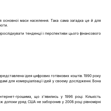
я основної маси населення. Така сама загадка це й для
ноти.
і прослідкувати тенденції і перспективи цього фінансового
представлена ідея цифрових готівкових коштів. 1990 року
дамі для комерціалізації ідей у своєму дослідженні. Вона
тернет-грошима, що з'явились у 1996 році. Кількість
 аж допоки уряд США не заборонив у 2008 році рівномірні