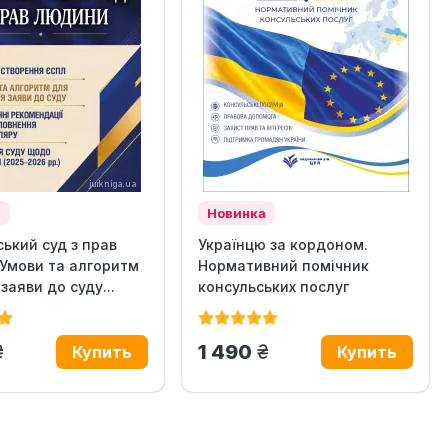
а
Новинка
ький суд з прав
Українцю за кордоном.
Умови та алгоритм
Нормативний помічник
заяви до суду...
консульських послуг
грн.
грн.
1 490