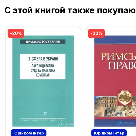
С этой книгой также покупаю
-20%
-20%
Юрінком Iнтер
Юрінком Iнтер