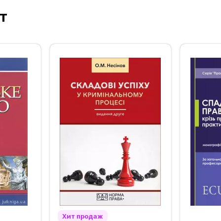
т
‹
›
Хит продаж