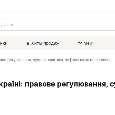
инки
🔥 Xиты продаж
💚 Мерч
авове регулювання, судова практика, цифрові валюти, е-гривня
Україні: правове регулювання, 