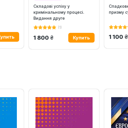
Складові успіху у
Спадкове
Рекомендуем
кримінальному процесі.
призму с
Видання друге
(1)
г
1 100
грн.
1 800
‹
›