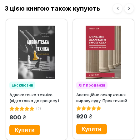
З цією книгою також купують
Ексклюзив
Хіт продажів
Адвокатська техніка
Апеляційне оскарження
Ексклюзив
(підготовка до процесу і
вироку суду. Практичний
методики переконання)
посібник
(2)
грн.
920
грн.
800