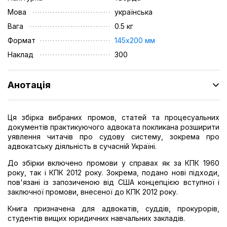
Мова
українська
Вага
0.5 кг
Формат
145х200 мм
Наклад
300
Анотація
Ця збірка вибраних промов, статей та процесуальних
документів практикуючого адвоката покликана розширити
уявлення читачів про судову систему, зокрема про
адвокатську діяльність в сучасній Україні.
До збірки включено промови у справах як за КПК 1960
року, так і КПК 2012 року. Зокрема, подано нові підходи,
пов'язані із запозиченою від США концепцією вступної і
заключної промови, внесеної до КПК 2012 року.
Книга призначена для адвокатів, суддів, прокурорів,
студентів вищих юридичних навчальних закладів.