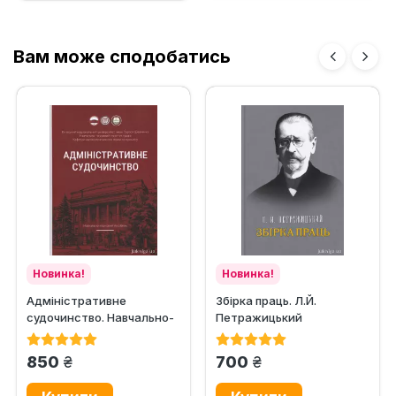
Вам може сподобатись
Новинка!
Новинка!
Адміністративне
Збірка праць. Л.Й.
судочинство. Навчально-
Петражицький
науковий посібник
грн.
грн.
850
700