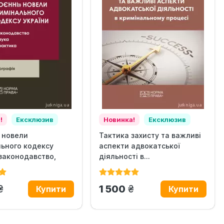
!
Ексклюзив
Новинка!
Ексклюзив
 новели
Тактика захисту та важливі
ьного кодексу
аспекти адвокатської
 законодавство,
діяльності в...
грн.
грн.
1 500