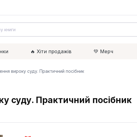
нки
🔥 Xіти продажів
💚 Мерч
ення вироку суду. Практичний посібник
у суду. Практичний посібник