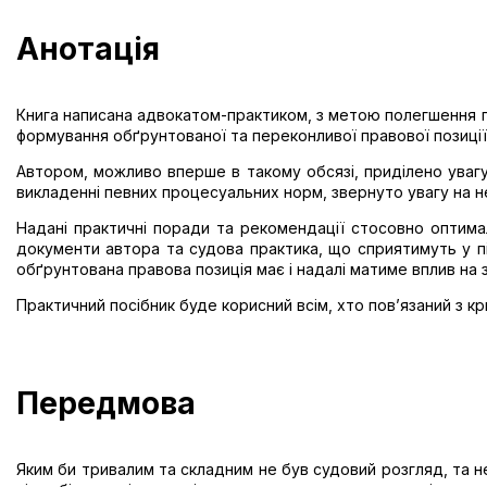
Анотація
Книга написана адвокатом-практиком, з метою полегшення п
формування обґрунтованої та переконливої правової позиції
Автором, можливо вперше в такому обсязі, приділено увагу 
викладенні певних процесуальних норм, звернуто увагу на н
Надані практичні поради та рекомендації стосовно оптимал
документи автора та судова практика, що сприятимуть у пі
обґрунтована правова позиція має і надалі матиме вплив на 
Практичний посібник буде корисний всім, хто пов’язаний з к
Передмова
Яким би тривалим та складним не був судовий розгляд, та н