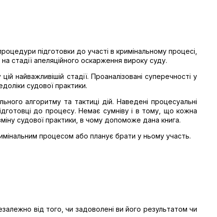
роцедури підготовки до участі в кримінальному процесі,
 на стадії апеляційного оскарження вироку суду.
цій найважливішій стадії. Проаналізовані суперечності у
едоліки судової практики.
ьного алгоритму та тактиці дій. Наведені процесуальні
дготовці до процесу. Немає сумніву і в тому, що кожна
зміну судової практики, в чому допоможе дана книга.
римінальним процесом або планує брати у ньому участь.
езалежно від того, чи задоволені ви його результатом чи