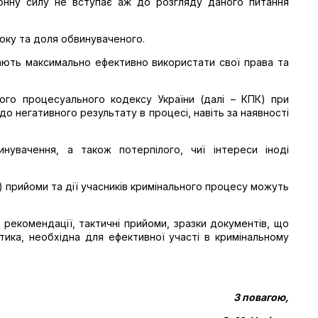
аконну силу не вступає аж до розгляду даного питання
року та доля обвинуваченого.
ають максимально ефективно використати свої права та
ого процесуального кодексу України (далі – КПК) при
 до негативного результату в процесі, навіть за наявності
вачення, а також потерпілого, чиї інтереси іноді
КПК) прийоми та дії учасників кримінального процесу можуть
 рекомендації, тактичні прийоми, зразки документів, що
ика, необхідна для ефективної участі в кримінальному
З повагою,