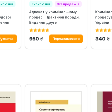
склюзив
Ексклюзив
Хіт продажів
Адвокат у кримінальному
Криміна
удової
процесі. Практичні поради.
процесу
лення
Видання друге
України
грн.
гр
950
340
‹
›