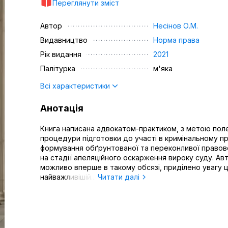
Переглянути зміст
Автор
Несінов О.М.
Видавництво
Норма права
Рік видання
2021
Палітурка
м'яка
Всі характеристики
Анотація
Книга написана адвокатом-практиком, з метою пол
процедури підготовки до участі в кримінальному пр
формування обґрунтованої та переконливої правово
на стадії апеляційного оскарження вироку суду. Ав
можливо вперше в такому обсязі, приділено увагу ц
найважливішій...
Читати далі