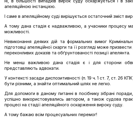
ні, в більшості випадків вирок суду оскаржується і в з
апеляційною інстанцією.
І саме в апеляційному суді вирішується остаточний зміст ви
А тому дана стадія є надважливою, а учасники процесу м
можливості.
Невиконання деяких дій та формальних вимог Кримінальн
підготовці апеляційної скарги та її розгляді може призвести
переконливих доказів та обґрунтованості позиції апелянта.
Не менш важливою дана стадія є і для сторони обвину
представляють адвокати.
У контексті засади диспозитивності (п. 19 ч. 1 ст. 7, ст. 26 
бути різними, а знайти оптимальний шлях не легко.
Для допомоги в даному питанні в посібнику зібрані поради,
успішно використовувались автором, а також судова практ
процесі на стадії апеляційного оскарження вироку суду.
А тому бажаю всім процесуальних перемог!