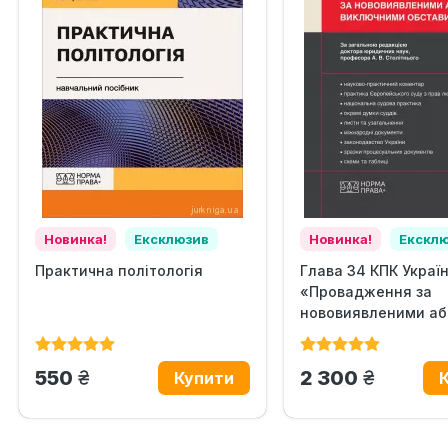
Новинка!
Ексклюзив
Новинка!
Екскл
Практична політологія
Глава 34 КПК Украї
«Провадження за
нововиявленими аб
виключними...
грн.
грн.
550
2 300