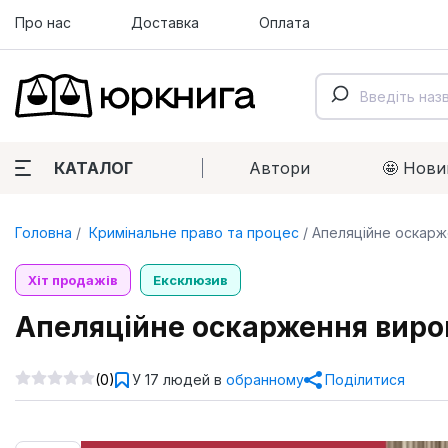
Про нас
Доставка
Оплата
КАТАЛОГ
Автори
🤩 Нови
Головна
Кримінальне право та процес
Апеляційне оскарж
Хіт продажів
Ексклюзив
Апеляційне оскарження вирок
(0)
У 17 людей в
обранному
Поділитися