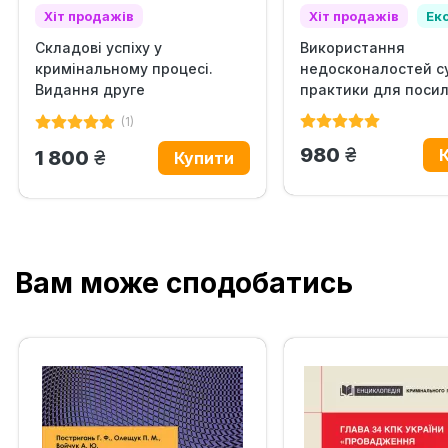
Хіт продажів
Хіт продажів
Ек
Складові успіху у
Використання
Рекомендовано
кримінальному процесі.
недосконалостей с
Видання друге
практики для поси
позиції...
(1)
грн.
980
грн.
1 800
Вам може сподобатись