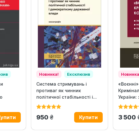
юзив
Новинка!
Ексклюзив
Новинка
ни
Система стримувань і
«Воєнні»
противаг як чинник
Кримінал
о
політичної стабільності і...
України:
наука,...
грн.
950
3 500