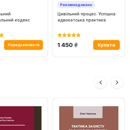
Рекомендовано
льний
Цивільний процес. Успішна
Хіт продажів
альний кодекс
адвокатська практика
н.
грн.
1 450