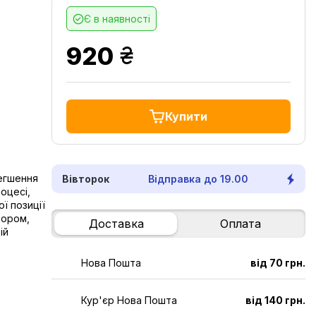
Є в наявності
грн.
920
Купити
егшення
Вівторок
Відправка до 19.00
оцесі,
ї позиції
тором,
Доставка
Оплата
ій
Нова Пошта
від 70 грн.
Кур'єр Нова Пошта
від 140 грн.