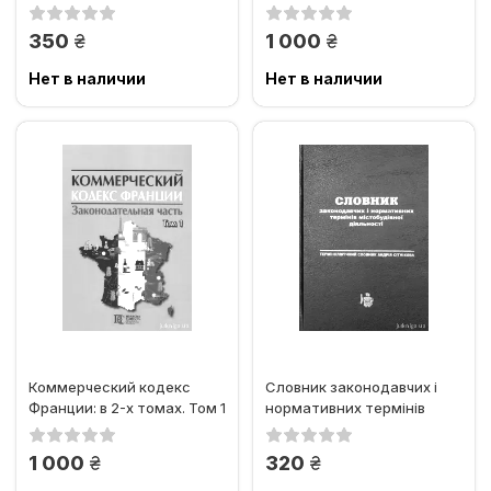
акціонерних товариств:
2
проблеми теорії і...
грн.
грн.
350
1 000
Нет в наличии
Нет в наличии
Коммерческий кодекс
Словник законодавчих і
Франции: в 2-х томах. Том 1
нормативних термінів
містобудівної діяльності....
грн.
грн.
1 000
320