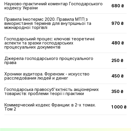
Науково-практичний коментар Господарського
680 ₴
кодексу України
Правила Інкотермс 2020. Правила МТП з
використання термінів для внутрішньої та
970 ₴
міжнародної торгівлі
Господарський процес: ключові теоретичні
аспекти та зразки господарських
480 ₴
процесуальних документів
Джерела господарського процесуального
250 ₴
права
Хроники аудитора. Форензик - искусство
450 ₴
расследования людей и денег
Господарська правосуб'єктність акціонерних
350 ₴
товариств: проблеми теорії і практики
Коммерческий кодекс Франции: в 2-х томах.
1 000 ₴
Том 2