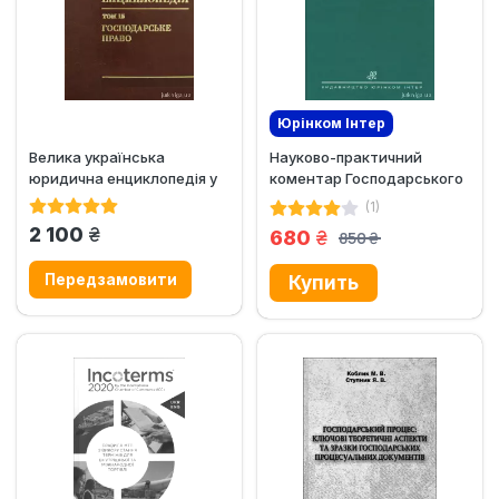
Юрінком Iнтер
Велика українська
Науково-практичний
юридична енциклопедія у
коментар Господарського
20-ти томах. Том 15....
кодексу України
(1)
грн.
2 100
грн.
680
850
грн.