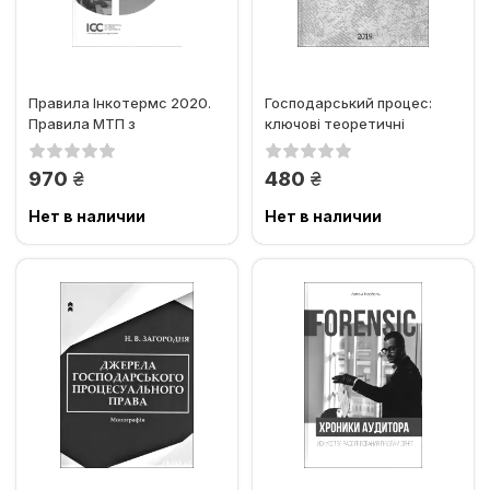
Правила Інкотермс 2020.
Господарський процес:
Правила МТП з
ключові теоретичні
використання термінів
аспекти та зразки
для...
господарських...
грн.
грн.
970
480
Нет в наличии
Нет в наличии