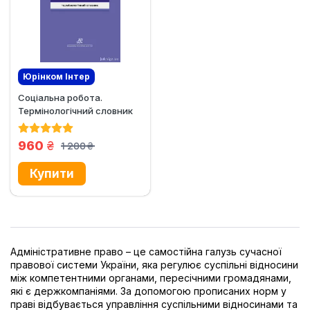
Юрінком Iнтер
Соціальна робота.
Ексклюзив
Термінологічний словник
грн.
960
1 200
грн.
Адміністративне право – це самостійна галузь сучасної
правової системи України, яка регулює суспільні відносини
між компетентними органами, пересічними громадянами,
які є держкомпаніями. За допомогою прописаних норм у
праві відбувається управління суспільними відносинами та