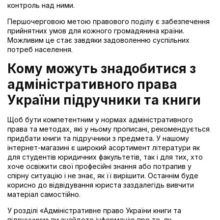
контроль над ними.
Першочерговою метою правового поділу є забезпечення
прийнятних умов для кожного громадянина країни.
Можливим це стає завдяки задоволенню суспільних
потреб населення.
Кому можуть знадобитися з
адміністративного права
України підручники та книги
Щоб бути компетентним у нормах адміністративного
права та методах, які у ньому прописані, рекомендується
придбати книги та підручники з предмета. У нашому
інтернет-магазині є широкий асортимент літератури як
для студентів юридичних факультетів, так і для тих, хто
хоче освіжити свої професійні знання або потрапив у
спірну ситуацію і не знає, як її вирішити. Останнім буде
корисно до відвідування юриста заздалегідь вивчити
матеріал самостійно.
У розділі «Адміністративне право України книги та
підручники» ви знайдете інформацію про те, як