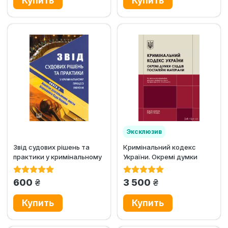
Эксклюзив
Звід судових рішень та
Кримінальний кодекс
Хит продаж
практики у кримінальному
України. Окремі думки
процесі України. У 5-ти...
суддів. Постатейні
матеріали
грн.
грн.
600
3 500