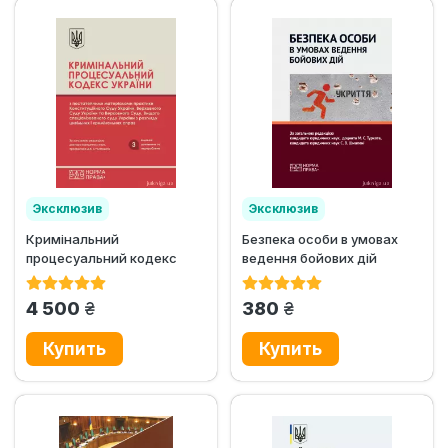
Эксклюзив
Эксклюзив
Кримінальний
Безпека особи в умовах
процесуальний кодекс
ведення бойових дій
України з постатейними
матеріалами...
грн.
грн.
4 500
380