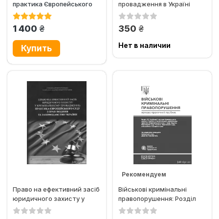
практика Європейського
провадження в Україні
суду з прав людини,...
грн.
грн.
1 400
350
Нет в наличии
Рекомендуем
Право на ефективний засіб
Військові кримінальні
Эксклюзив
юридичного захисту у
правопорушення: Розділ
кримінальному...
ХІХ Особливої частини...