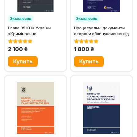
Эксклюзив
Эксклюзив
Глава 35 КПК України
Процесуальні документи
«Кримінальне
сторони обвинувачення під
провадження на підставі
час досудового...
угод»
грн.
грн.
2 100
1 800