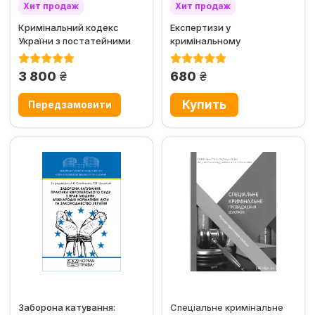
Хит продаж
Хит продаж
Кримінальний кодекс
Експертизи у
України з постатейними
кримінальному
матеріалами практики...
провадженні. Науково-
практичний посібник
грн.
грн.
3 800
680
Заборона катування:
Спеціальне кримінальне