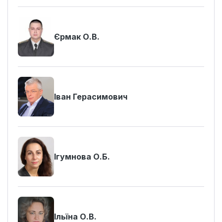
Єрмак О.В.
Іван Герасимович
Ігумнова О.Б.
Ільїна О.В.