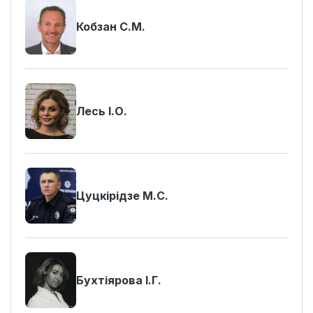
Кобзан С.М.
Лесь І.О.
Цуцкірідзе М.С.
Бухтіярова І.Г.