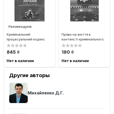
Рекомендуем
Кримінальний
Право на життя в
процесуальний кодекс
контексті кримінального
України з постатейними
провадження: практика...
матеріалами...
грн.
грн.
845
180
Нет в наличии
Нет в наличии
Другие авторы
Михайленко Д.Г.