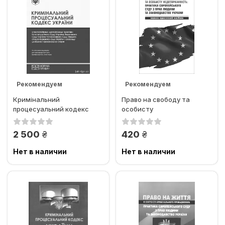
Рекомендуем
Рекомендуем
Кримінальний
Право на свободу та
Хит продаж
процесуальний кодекс
особисту
України з постатейними
недоторканність:
матеріалами...
практика Європейського...
грн.
грн.
2 500
420
Нет в наличии
Нет в наличии