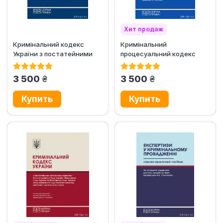
Хит продаж
Кримінальний кодекс
Кримінальний
Эксклюзив
України з постатейними
процесуальний кодекс
матеріалами практики...
України з постатейними
матеріалами...
грн.
грн.
3 500
3 500