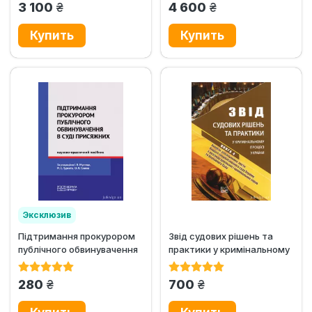
грн.
грн.
3 100
4 600
Эксклюзив
Підтримання прокурором
Звід судових рішень та
публічного обвинувачення
практики у кримінальному
в суді присяжних
процесі України. У 5-ти...
грн.
грн.
280
700