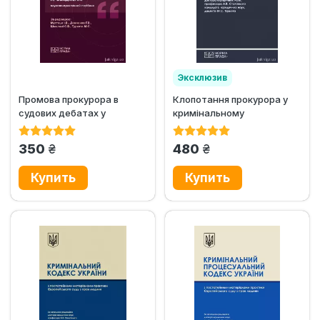
Эксклюзив
Промова прокурора в
Клопотання прокурора у
судових дебатах у
кримінальному
кримінальному
провадженні. Науково-
провадженні
практичний...
грн.
грн.
350
480