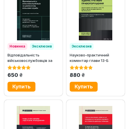
Новинка
Эксклюзив
Эксклюзив
Відповідальність
Науково-практичний
Хит продаж
військовослужбовців за
коментар глави 13-Б
ухилення від військової
Кодексу України про...
служби
грн.
грн.
650
880