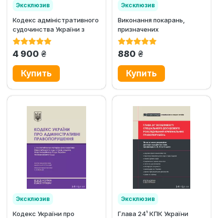
Эксклюзив
Эксклюзив
Кодекс адміністративного
Виконання покарань,
Хит продаж
судочинства України з
призначених
постатейними
військовослужбовцям
матеріалами...
грн.
грн.
4 900
880
Эксклюзив
Эксклюзив
Кодекс України про
Глава 24¹ КПК України