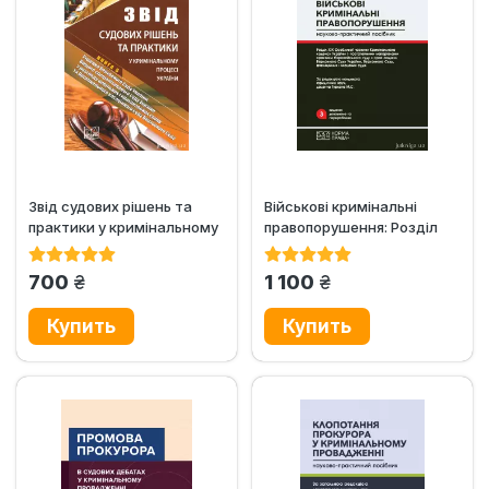
Звід судових рішень та
Військові кримінальні
практики у кримінальному
правопорушення: Розділ
процесі України у 5-ти...
ХІХ Особливої частини...
грн.
грн.
700
1 100